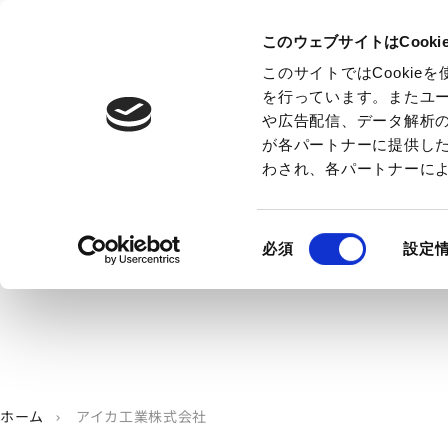
このウェブサイトはCook
このサイトではCooki
を行っています。またユ
や広告配信、データ解析
が各パートナーに提供し
わされ、各パートナーに
同
必須
設定
意
の
選
択
ホーム
アイカ工業株式会社
chevron_right