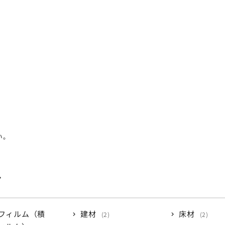
い。
す
フィルム（積
建材
床材
2
2