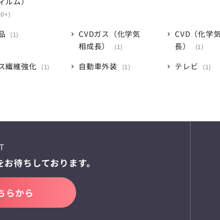
ィルム）
00+
品
CVDガス（化学気
CVD（化学
1
相成長）
長）
1
1
ス繊維強化
自動車外装
テレビ
1
1
1
T
を
お待ちしております。
ちらから