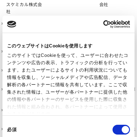
スケミカル株式会
会社
社
大阪有機化学工業
株式会社
カ行
このウェブサイトはCookieを使用します
株式会社カネカ
関東化学株式会社
株式会社キャタラ
このサイトではCookieを使って、ユーザーに合わせたコ
ー
ンテンツや広告の表示、トラフィックの分析を行ってい
キャボットジャパ
京セラ株式会社
株式会社クラレ
ます。またユーザーによるサイトの利用状況についても
ン株式会社
情報を収集し、ソーシャルメディアや広告配信、データ
解析の各パートナーに情報を共有しています。ここで収
株式会社クレハ
グンゼ株式会社
株式会社合同資源
集された情報は、ユーザーが各パートナーに提供した他
サ行
の情報や各パートナーのサービスを使用した際に収集さ
れた情報と組み合わされ、各パートナーによって使用さ
三洋化成工業株式
JSR株式会社
株式会社JSP
れることがあります。
会社
同
四国化工株式会社
信越化学工業株式
ステラケミファ株
必須
意
会社
式会社