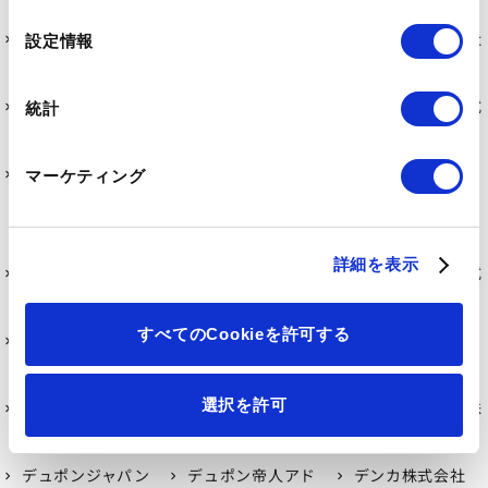
の
選
住友化学株式会社
住友金属鉱山株式
住友精化株式会社
設定情報
択
会社
住友電気工業株式
住友ベークライト
積水化学工業株式
統計
会社
株式会社
会社
積水化成品工業株
セントラル硝子株
マーケティング
式会社
式会社
タ行
詳細を表示
第一稀元素化学工
第一工業製薬株式
ダイキン工業株式
業株式会社
会社
会社
すべてのCookieを許可する
株式会社ダイセル
大陽日酸株式会社
太陽ホールディン
グス株式会社
選択を許可
DIC株式会社
帝人株式会社
デクセリアルズ株
式会社
デュポンジャパン
デュポン帝人アド
デンカ株式会社