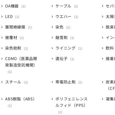
OA機器
ケーブル
セパ
1
1
LED
ウエハー
太陽
1
1
層間絶縁膜
染色
脱臭
1
1
被覆材
融雪剤
イン
1
1
染色助剤
ライニング
飲料
1
1
CDMO（医薬品開
遺伝子
接着
1
発製造受託機関）
1
スチール
帯電防止剤
炭素
1
1
（C
ABS樹脂（ABS）
ポリフェニレンス
凝集
ルフィド（PPS）
1
1