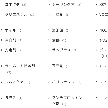
コネクタ
シーリング材
顔料
3
3
ポリエステル
可塑剤
VO
3
3
オイル
潤滑油
NOx
2
2
漂白剤
食器
水処
2
2
安定剤
サングラス
ポリ
2
2
（P
ラミネート接着剤
還元剤
キレ
2
2
ヘルスケア
ポリスチレン
フィ
1
1
ガラス
アンチブロッキン
エン
1
グ剤
1