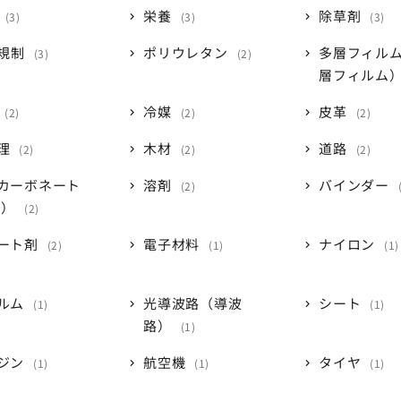
栄養
除草剤
3
3
3
C規制
ポリウレタン
多層フィル
3
2
層フィルム
冷媒
皮革
2
2
2
理
木材
道路
2
2
2
カーボネート
溶剤
バインダー
2
C）
2
ート剤
電子材料
ナイロン
2
1
1
ルム
光導波路（導波
シート
1
1
路）
1
ジン
航空機
タイヤ
1
1
1