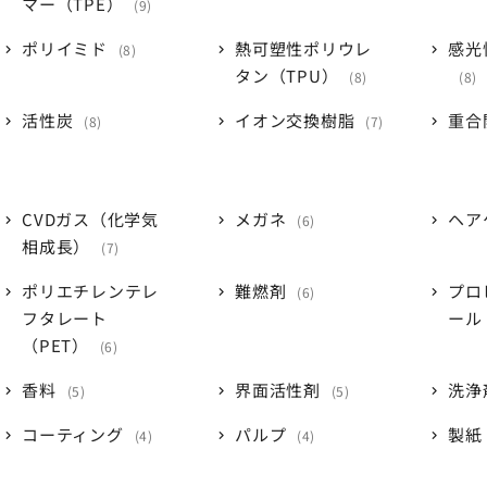
マー（TPE）
9
ポリイミド
熱可塑性ポリウレ
感光
8
タン（TPU）
8
8
活性炭
イオン交換樹脂
重合
8
7
CVDガス（化学気
メガネ
ヘア
6
相成長）
7
ポリエチレンテレ
難燃剤
プロ
6
フタレート
ール
（PET）
6
香料
界面活性剤
洗浄
5
5
コーティング
パルプ
製紙
4
4