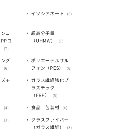
イソシアネート
8
レンコ
超高分子量
PPコ
（UHMW）
7
）
7
リング
ポリエーテルサル
ク
フォン（PES）
6
6
ンズモ
ガラス繊維強化プ
ラスチック
（FRP）
5
ム
食品 包装材
4
4
ー
グラスファイバー
3
（ガラス繊維）
3