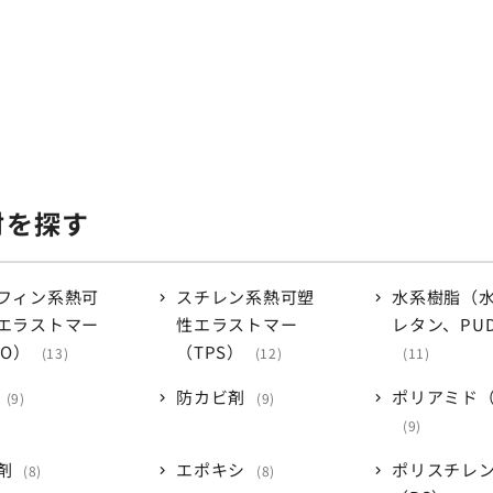
材を探す
フィン系熱可
スチレン系熱可塑
水系樹脂（
エラストマー
性エラストマー
レタン、PU
PO）
（TPS）
13
12
11
防カビ剤
ポリアミド（
9
9
9
剤
エポキシ
ポリスチレ
8
8