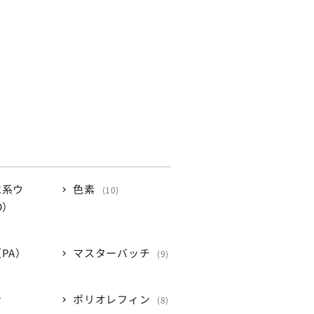
水系ウ
色素
10
D）
PA）
マスターバッチ
9
ン
ポリオレフィン
8