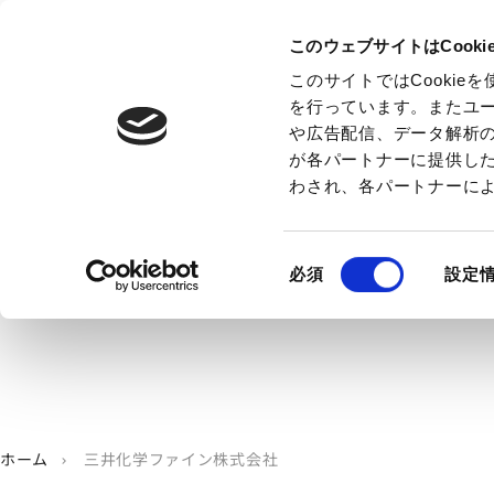
このウェブサイトはCook
このサイトではCooki
を行っています。またユ
や広告配信、データ解析
が各パートナーに提供し
わされ、各パートナーに
同
必須
設定
意
の
選
択
ホーム
三井化学ファイン株式会社
chevron_right