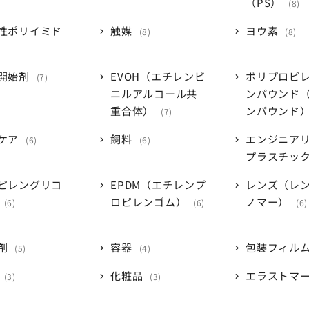
（PS）
8
性ポリイミド
触媒
ヨウ素
8
8
開始剤
EVOH（エチレンビ
ポリプロピ
7
ニルアルコール共
ンパウンド（
重合体）
ンパウンド
7
ケア
飼料
エンジニア
6
6
プラスチッ
ピレングリコ
EPDM（エチレンプ
レンズ（レ
ロピレンゴム）
ノマー）
6
6
6
剤
容器
包装フィル
5
4
化粧品
エラストマ
3
3