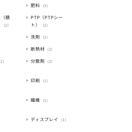
肥料
3
ム（積
PTP（PTPシー
）
ト）
2
2
洗剤
2
断熱材
2
分散剤
2
2
印刷
1
繊維
1
ディスプレイ
1