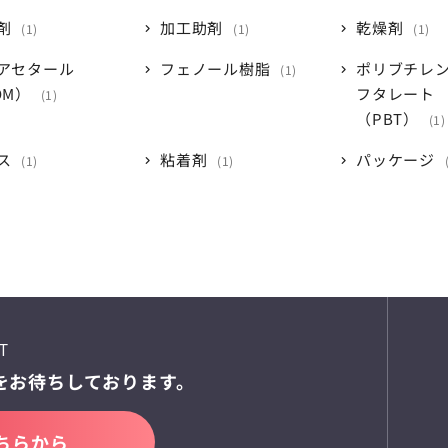
剤
加工助剤
乾燥剤
1
1
1
アセタール
フェノール樹脂
ポリブチレ
1
OM）
フタレート
1
（PBT）
1
ス
粘着剤
パッケージ
1
1
T
を
お待ちしております。
ちらから