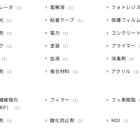
レータ
電解液
フォトレジ
1
1
光
粘着テープ
保護フィル
1
1
剤
電力
コンクリー
1
1
ク
塗装
プライマー
1
1
血液
消毒剤
1
1
1
剤
複合材料
アクリル
1
1
1
繊維強化
フィラー
フッ素樹脂
1
FRP）
1
剤
酸化防止剤
MDI
1
1
1