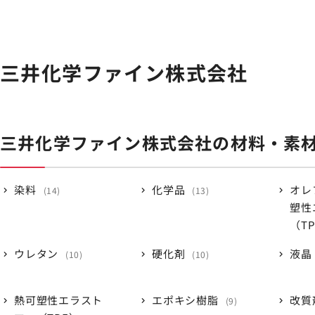
三井化学ファイン株式会社
三井化学ファイン株式会社の材料・素
染料
化学品
オレ
14
13
塑性
（T
ウレタン
硬化剤
液晶
10
10
熱可塑性エラスト
エポキシ樹脂
改質
9