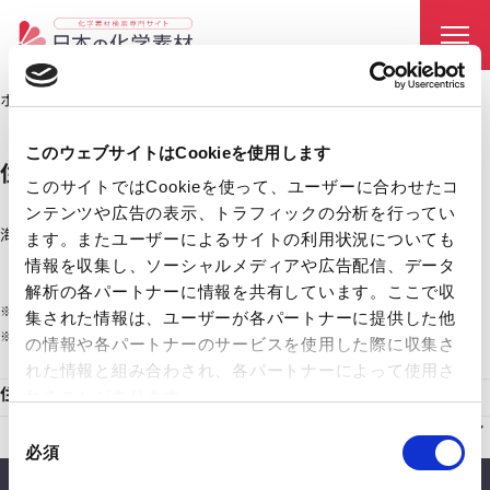
ホーム
住友電気工業株式会社
chevron_right
このウェブサイトはCookieを使用します
住友電気工業株式会社
このサイトではCookieを使って、ユーザーに合わせたコ
ンテンツや広告の表示、トラフィックの分析を行ってい
海外拠点
ます。またユーザーによるサイトの利用状況についても
東アジア、東南アジア・南アジア・オセアニア、南北アメリカ、
情報を収集し、ソーシャルメディアや広告配信、データ
ヨーロッパ、中東＆アフリカ
解析の各パートナーに情報を共有しています。ここで収
※
会社ホームページ
をもとに作成
集された情報は、ユーザーが各パートナーに提供した他
※ 出荷可能な国は製品ごとに異なるため、必ず担当営業にご確認ください。
の情報や各パートナーのサービスを使用した際に収集さ
れた情報と組み合わされ、各パートナーによって使用さ
住友電気工業株式会社の材料・素材を探す
れることがあります。
同
必須
意
の