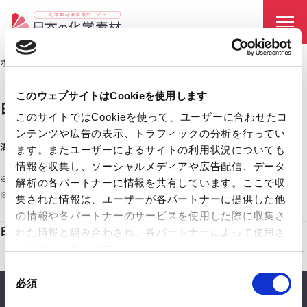
ホーム
日本ゼオン株式会社
chevron_right
このウェブサイトはCookieを使用します
日本ゼオン株式会社
このサイトではCookieを使って、ユーザーに合わせたコ
ンテンツや広告の表示、トラフィックの分析を行ってい
海外拠点
ます。またユーザーによるサイトの利用状況についても
アジア、北米・中南米、ヨーロッパ
情報を収集し、ソーシャルメディアや広告配信、データ
※
会社ホームページ
をもとに作成
解析の各パートナーに情報を共有しています。ここで収
※ 出荷可能な国は製品ごとに異なるため、必ず担当営業にご確認ください。
集された情報は、ユーザーが各パートナーに提供した他
の情報や各パートナーのサービスを使用した際に収集さ
日本ゼオン株式会社の材料・素材を探す
れた情報と組み合わされ、各パートナーによって使用さ
れることがあります。
同
必須
意
CONTACT
の