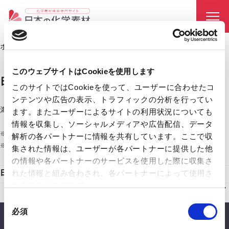
ホーム
日本電気硝子株式会社
chevron_right
このウェブサイトはCookieを使用します
日本電気硝子株式会社
このサイトではCookieを使って、ユーザーに合わせたコ
ンテンツや広告の表示、トラフィックの分析を行ってい
海外拠点
ます。またユーザーによるサイトの利用状況についても
アジア、北米、欧州
情報を収集し、ソーシャルメディアや広告配信、データ
※
会社ホームページ
をもとに作成
解析の各パートナーに情報を共有しています。ここで収
※ 出荷可能な国は製品ごとに異なるため、必ず担当営業にご確認ください。
集された情報は、ユーザーが各パートナーに提供した他
の情報や各パートナーのサービスを使用した際に収集さ
日本電気硝子株式会社の材料・素材を探す
れた情報と組み合わされ、各パートナーによって使用さ
れることがあります。
同
必須
意
CONTACT
の