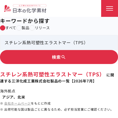
キーワードから探す
すべて
製品
リリース
検索
search
スチレン系熱可塑性エラストマー（TPS）
に関
連する三洋化成工業株式会社製品の一覧【2026年7月】
海外拠点
アジア、北米
※
会社ホームページ
をもとに作成
※ 出荷可能な国は製品ごとに異なるため、必ず担当営業にご確認ください。