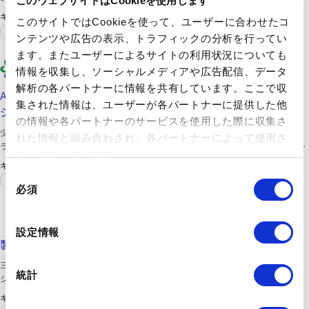
このウェブサイトはCookieを使用します
キーワード
このサイトではCookieを使って、ユーザーに合わせたコ
自動車
シート
ンテンツや広告の表示、トラフィックの分析を行ってい
ます。またユーザーによるサイトの利用状況についても
三洋化成工業株式会社
情報を収集し、ソーシャルメディアや広告配信、データ
https://solutions.sanyo-chemical.co.jp/products/functive/
解析の各パートナーに情報を共有しています。ここで収
ABS樹脂向け耐薬品性向上剤『ファンクティブ』紹介ペー
集された情報は、ユーザーが各パートナーに提供した他
ジ
の情報や各パートナーのサービスを使用した際に収集さ
少量添加でABS樹脂の耐薬性を向上させ、各種薬品によるプラスチック劣化ト
れた情報と組み合わされ、各パートナーによって使用さ
ラブルを解決。 ①ABS樹脂の耐薬性の向上：消毒用エタノールから、活性剤入
れることがあります。
りの薬剤、ガソリンまで、ラインナップの選定と組み合わせにより、ターゲッ
キーワード
トに応じた耐薬性向上組成を提案いたします。 ②少量添加で効果を発現、樹
同
自動車
シート
脂物性を低下させない：数％の少量添加で効果を発揮するため樹脂物性をほと
必須
意
んど低下させず、安心してお使いいただけます。 ③透明ABSやABS/PCアロイ
の
三洋化成工業株式会社
にも対応：視認性や耐衝撃性が求められる樹脂成型品の耐薬品性向上にもお使
選
https://www.sanyo-chemical.co.jp/products/424/
い頂けます。
設定情報
択
製品詳細｜ペレスタット NC6321｜三洋化成工業株式会社
三洋化成工業株式会社のペレスタット NC6321の製品詳細ペー
統計
ジです。
キーワード