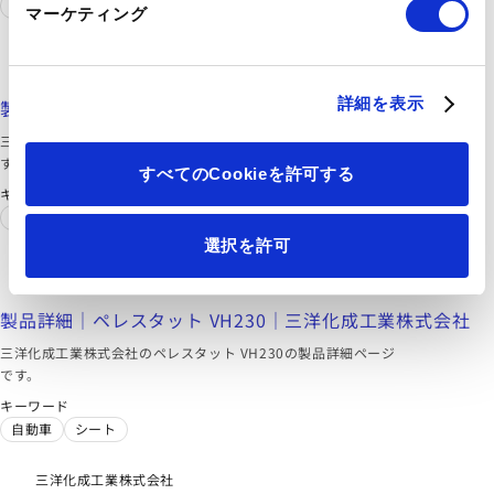
自動車
シート
マーケティング
三洋化成工業株式会社
https://www.sanyo-chemical.co.jp/products/426/
詳細を表示
製品詳細｜ペレスタット 300｜三洋化成工業株式会社
三洋化成工業株式会社のペレスタット 300の製品詳細ページで
す。
すべてのCookieを許可する
キーワード
自動車
シート
選択を許可
三洋化成工業株式会社
https://www.sanyo-chemical.co.jp/products/428/
製品詳細｜ペレスタット VH230｜三洋化成工業株式会社
三洋化成工業株式会社のペレスタット VH230の製品詳細ページ
です。
キーワード
自動車
シート
三洋化成工業株式会社