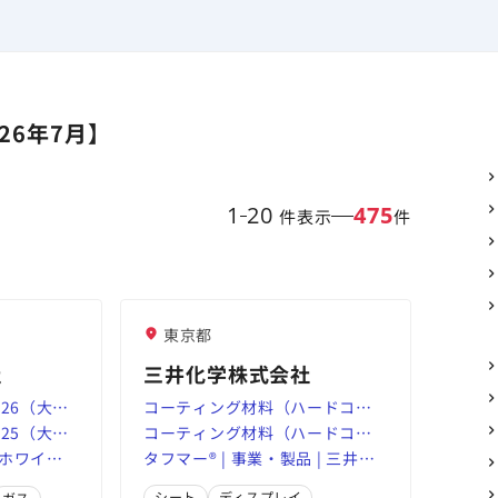
26年7月】
1
20
475
件表示
件
東京都
社
三井化学株式会社
26（大規
コーティング材料（ハードコー
25（大規
ーツ
エー
ティング、防曇コーティング） |
コーティング材料（ハードコー
ブロンズ認
ホワイト
ーツ
エー
事業・製品 | 三井化学株式会社
ティング、防曇コーティング） |
タフマー® | 事業・製品 | 三井化
ツ推進企
ブロンズ認
500～」に４年連続認定 「
スポ
事業・製品 | 三井化学株式会社
学株式会社
シート
ディスプレイ
ガス