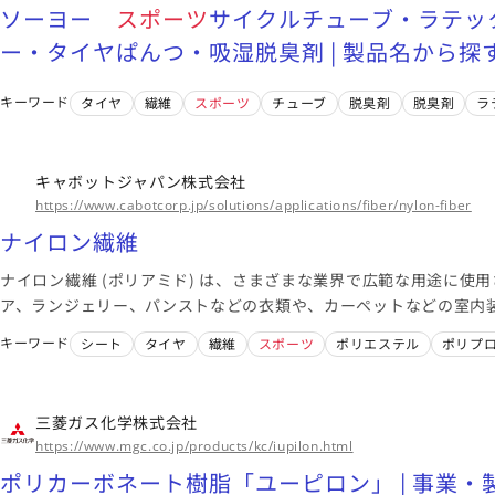
ソーヨー
スポーツ
サイクルチューブ・ラテッ
ー・タイヤぱんつ・吸湿脱臭剤 | 製品名から探す 
キーワード
タイヤ
繊維
スポーツ
チューブ
脱臭剤
脱臭剤
ラ
キャボットジャパン株式会社
https://www.cabotcorp.jp/solutions/applications/fiber/nylon-fiber
ナイロン繊維
ナイロン繊維 (ポリアミド) は、さまざまな業界で広範な用途に使
ア、ランジェリー、パンストなどの衣類や、カーペットなどの室内
す。
キーワード
シート
タイヤ
繊維
スポーツ
ポリエステル
ポリプ
三菱ガス化学株式会社
https://www.mgc.co.jp/products/kc/iupilon.html
ポリカーボネート樹脂「ユーピロン」 | 事業・製