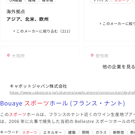
業」に認定 | News |
定）」「東京都スポー
ーツ
エールカンパニー
式会社
業」に認定 | News |
連続認定 | News | 
海外拠点
式会社
会社
アジア、北米、欧州
このメーカーに絞り
このメーカーに絞り込む（211）
大阪府
愛知県
住友電気工業株式会社
株式会社イノア
他の企業を見
ポレーション
「
スポーツ
エールカンパニー
2026」に認定されました | 住友
関西
スポーツ
応援企業表彰にて
SlimFlex (コンシュー
キャボットジャパン株式会社
電工
大賞を受賞 | 住友電工
「
スポーツ
エールカンパニー
レタン、ゴム、プラス
ニューイヤーコンサート
https://www.cabotcorp.jp/solutions/applications/construction/daylig
2022」に認定されました | 住友
合材ならイノアック（I
協賛します | ウレタ
ニューイヤーコンサート
ケーブル
通信
スポーツ
Bouaye
スポーツ
ホール (フランス・ナント)
電工
CORPORATION）
ラスチック、複合材な
協賛します | ウレタ
産業機械
機械
ス
海外拠点
ク（INOAC CORPORA
ラスチック、複合材な
この
スポーツ
ホールは、フランスのナント近くのワイン生産地ブアイ
東アジア、東南アジア・南アジ
ク（INOAC CORPORA
海外拠点
は、2006 年に火事で焼失した当初の Bellestre スポーツホー
ア・オセアニア、南北アメリ
アジア、北米・中米
このメーカーに絞り込む（20）
キーワード
スポーツ
エネルギー
建築
照明
ガラス
断熱性
熱
カ、ヨーロッパ、中東＆アフ