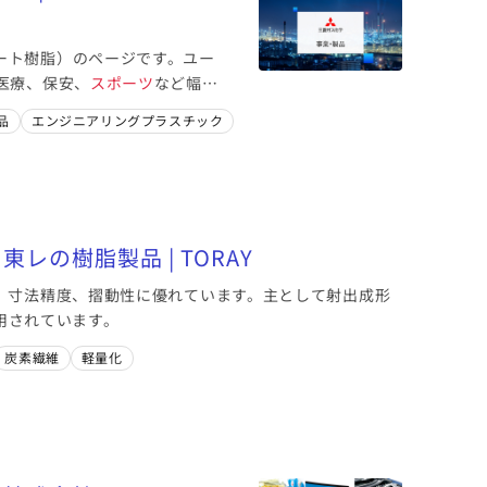
ート樹脂）のページです。ユー
医療、保安、
スポーツ
など幅広
品
エンジニアリングプラスチック
東レの樹脂製品 | TORAY
、寸法精度、摺動性に優れています。主として射出成形
用されています。
炭素繊維
軽量化