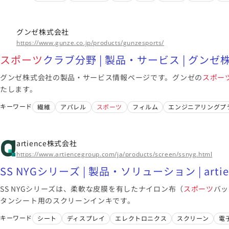
このメーカーに絞り
リカ
グンゼ株式会社
https://www.gunze.co.jp/products/gunzesports/
スポーツ
クラブ分野 | 製品・サービス | グンゼ
グンゼ株式会社の製品・サービス情報ページです。グンゼの
スポー
たします。
キーワード
繊維
アパレル
スポーツ
フィルム
エンジニアリングプ
artience株式会社
https://www.artiencegroup.com/ja/products/screen/ssnyg.html
SS NYGシリーズ | 製品・ソリューション | artie
SS NYGシリーズは、柔軟な皮膜を有したナイロン布（
スポーツ
バッ
タンシート用のスクリーンインキです。
キーワード
シート
ディスプレイ
エレクトロニクス
スクリーン
電