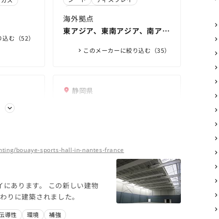
 日本酸素株
ツ推進企
」も４年
エレクトロニクス
 日本酸素株
日本酸素株式
海外拠点
東アジア、東南アジア、南アジ
込む（52）
ア、北米、欧州、中南米
このメーカーに絞り込む（35）
静岡県
ックコー
株式会社キャタラー
る
小学生の社会見学！静岡学童軟
式野球優勝チームの卒団旅行に
社内ボッチャ大会を開催しまし
マー) | ウ
密着！をYouTubeに公開しまし
た | キャタラー
北米新工場がついに生産開始 | キ
チック、複
2024に
hting/bouaye-sports-hall-in-nantes-france
た | キャタラー
ャタラー
NOAC
ン、ゴム、プ
2020に
エンジン
スポーツ
触媒
らイノアッ
ン、ゴム、プ
ポーツ
海外拠点
TION）
らイノアッ
にあります。 この新しい建物
アジア、欧州、北米、アフリカ
TION）
ルの代わりに建築されました。
このメーカーに絞り込む（14）
伝導性
環境
補強