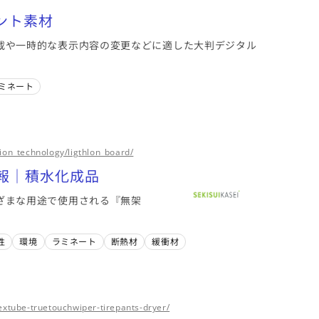
ント素材
載や一時的な表示内容の変更などに適した大判デジタル
ミネート
ion_technology/ligthlon_board/
報｜積水化成品
ざまな用途で使用される『無架
性
環境
ラミネート
断熱材
緩衝材
extube-truetouchwiper-tirepants-dryer/