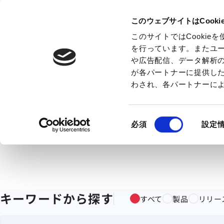
このウェブサイトはCook
このサイトではCooki
を行っています。またユ
や広告配信、データ解析
が各パートナーに提供し
わされ、各パートナーに
同
必須
設定
意
の
選
択
キーワードから探す
すべて
製品
リリー