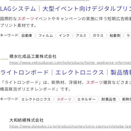
LAGシステム│大型イベント向けデジタルプリ
国際的な
スポーツ
イベントやキャンペーンの実施に伴う短期広告掲
プリント素材です。
キーワード
自動車
フィルム
インク
アルミ
ガラス
粘着剤
ラ
積水化成品工業株式会社
https://www.sekisuikasei.com/jp/products/home_appliance-informat
ライトロンボード｜エレクトロニクス｜製品情
「ライトロンボード」は、断熱材、浮揚材、
スポーツ
雑貨などさま
橋高発泡ポリエチレンボード』です。
キーワード
エレクトロニクス
スポーツ
エネルギー
耐薬品性
断熱
大和紡績株式会社
https://www.daiwabo.co.jp/product/names/soyo-sportscycletube-lat