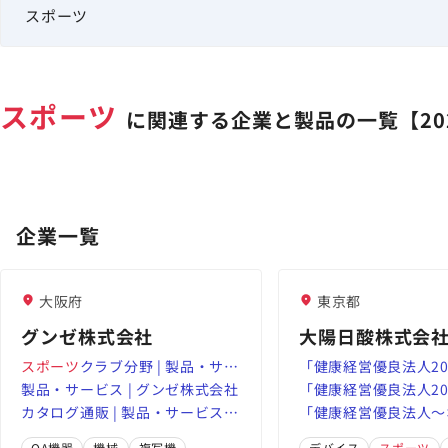
スポーツ
に関連する企業と製品の一覧【20
企業一覧
大阪府
東京都
グンゼ株式会社
大陽日酸株式会
スポーツ
クラブ分野 | 製品・サー
「健康経営優良法人20
ビス | グンゼ株式会社
製品・サービス | グンゼ株式会社
模法人部門）」「
「健康経営優良法人20
スポ
カタログ通販 | 製品・サービス |
ルカンパニー2026（
模法人部門）」「
「健康経営優良法人～
スポ
グンゼ株式会社
定）」「東京都スポー
ルカンパニー2025（
OA機器
機械
複写機
デバイス
スポーツ