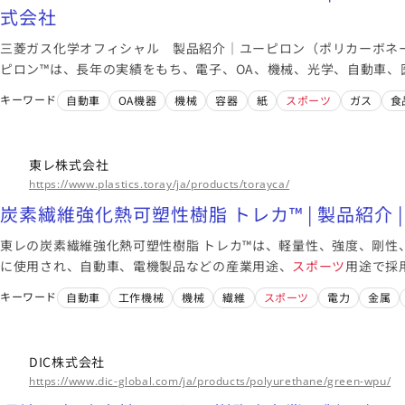
式会社
三菱ガス化学オフィシャル 製品紹介｜ユーピロン（ポリカーボネ
ピロン™は、長年の実績をもち、電子、OA、機械、光学、自動車、
い分野に使用されているポリカーボネート樹脂です。
キーワード
自動車
OA機器
機械
容器
紙
スポーツ
ガス
食
東レ株式会社
https://www.plastics.toray/ja/products/torayca/
炭素繊維強化熱可塑性樹脂 トレカ™ | 製品紹介 | 
東レの炭素繊維強化熱可塑性樹脂 トレカ™は、軽量性、強度、剛性
に使用され、自動車、電機製品などの産業用途、
スポーツ
用途で採
キーワード
自動車
工作機械
機械
繊維
スポーツ
電力
金属
DIC株式会社
https://www.dic-global.com/ja/products/polyurethane/green-wpu/