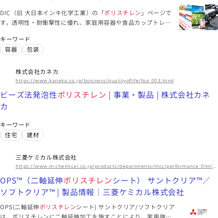
このメーカーに絞り込む（47）
DIC（旧 大日本インキ化学工業）の「
ポリスチレン
」ページで
す。透明性・耐衝撃性に優れ、家庭用容器や食品カップトレー
等に利用されるポリスチレン樹脂です。
大阪府
キーワード
容器
包装
富士フイルム和光純薬株式会社
高架橋
ポリスチレン
担体『Aminolinker PS』｜【合成・材
株式会社カネカ
料】製品情報｜試薬-富士フイルム和光純薬
JSR製 濁度標準液(
ポリスチレン
) 100度 Ⅱ｜【分析】製品情
https://www.kaneka.co.jp/business/qualityoflife/foa_003.html
報｜試薬-富士フイルム和光純薬
住友ベークライト 細胞培養用ディッシュ (シャーレ)｜【ライ
ビーズ法発泡性
ポリスチレン
| 事業・製品 | 株式会社カネ
フサイエンス】製品情報｜試薬-富士フイルム和光純薬
容器
家庭用品
水処理
カ
キーワード
住宅
建材
このメーカーに絞り込む（25）
三菱ケミカル株式会社
東京都
https://www.m-chemical.co.jp/products/departments/mcc/performance_film/product/1200449_9350.html
住友ベークライト株式会社
OPS™（二軸延伸
ポリスチレン
シート） サントクリア™／
ソフトクリア™ | 製品情報｜三菱ケミカル株式会社
細胞培養関連製品 細胞培養フラスコ | 住友ベークライト株式会
社
細胞培養関連製品 細胞培養シャーレ・セルトレイ・バイオト
OPS(二軸延伸
ポリスチレン
シート) サントクリア/ソフトクリア
レイ | 住友ベークライト株式会社
細胞培養関連製品 細胞培養フラスコ | 住友ベークライト株式会
は、ポリスチレンに二軸延伸加工を施すことにより、実用強度