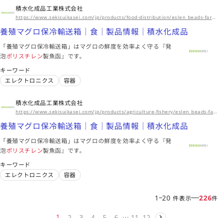
積水化成品工業株式会社
https://www.sekisuikasei.com/jp/products/food-distribution/eslen_beads-farm_raised_tuna_box/
養殖マグロ保冷輸送箱｜食｜製品情報｜積水化成品
「養殖マグロ保冷輸送箱」はマグロの鮮度を効率よく守る『発
泡
ポリスチレン
製魚函』です。
キーワード
エレクトロニクス
容器
積水化成品工業株式会社
https://www.sekisuikasei.com/jp/products/agriculture-fishery/eslen_beads-farm_raised_tuna_box/
養殖マグロ保冷輸送箱｜食｜製品情報｜積水化成品
「養殖マグロ保冷輸送箱」はマグロの鮮度を効率よく守る『発
泡
ポリスチレン
製魚函』です。
キーワード
エレクトロニクス
容器
1
20
226
件表示
件
…
1
2
3
4
5
6
11
12