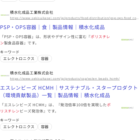
大阪府
積水化成品工業株式会社
株式会社カネカ
https://www.sekisuikasei.com/jp/products/food-distribution/psp-ops-food_container/
ビーズ法発泡性
ポリスチレン
| 事業・製品 | 株式会社カネカ
PSP・OPS容器｜食｜製品情報｜積水化成品
押出法
ポリスチレン
フォーム | 事業・製品 | 株式会社カネカ
潜熱蓄熱材(PCM) | 事業・製品 | 株式会社カネカ
「PSP・OPS容器」は、形状やデザイン性に富む『
ポリスチレ
ン
製食品容器』です。
容器
住宅
建材
キーワード
海外拠点
エレクトロニクス
容器
アジア、北米・南米、ヨーロッパ・アフリカ・中東
積水化成品工業株式会社
このメーカーに絞り込む（11）
https://www.sekisuikasei.com/jp/products/ssp/eslen_beads_hcmh/
エスレンビーズ HCMH｜サステナブル・スタープロダクト
（環境貢献製品）一覧｜製品情報｜積水化成品
「エスレンビーズ HCMH」は、『発泡倍率100倍を実現した
ポ
リスチレン
ビーズ発泡体』です。
キーワード
エレクトロニクス
容器