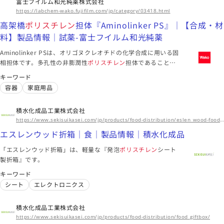
富士フイルム和光純薬株式会社
https://labchem-wako.fujifilm.com/jp/category/03418.html
高架橋
ポリスチレン
担体『Aminolinker PS』｜【合成・材
料】製品情報｜試薬-富士フイルム和光純薬
Aminolinker PSは、オリゴヌクレオチドの化学合成に用いる固
相担体です。多孔性の非膨潤性
ポリスチレン
担体であることが
特長です。ポリスチレン樹脂は粒子径、形状、細孔径などの物
キーワード
理的パラメータを精密に制御しています。この担体は、アミノ
容器
家庭用品
リンカーで修飾されたNative体としてご提供しています。ヌク
レオシドやユニバーサルリンカーを担持させ、オリゴヌクレオ
積水化成品工業株式会社
チドの合成にご使用ください。
https://www.sekisuikasei.com/jp/products/food-distribution/eslen_wood-foodbox/
エスレンウッド折箱｜食｜製品情報｜積水化成品
「エスレンウッド折箱」は、軽量な『発泡
ポリスチレン
シート
製折箱』です。
キーワード
シート
エレクトロニクス
積水化成品工業株式会社
https://www.sekisuikasei.com/jp/products/food-distribution/food_giftbox/