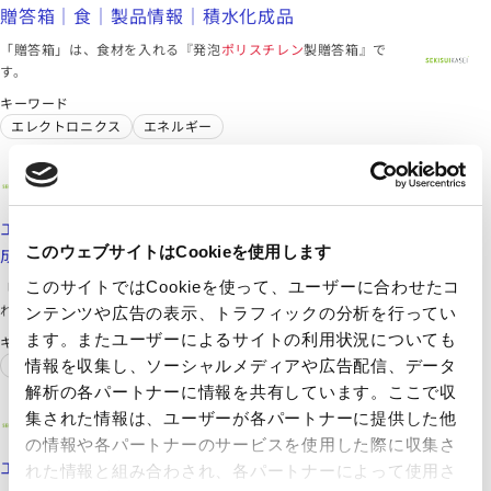
贈答箱｜食｜製品情報｜積水化成品
「贈答箱」は、食材を入れる『発泡
ポリスチレン
製贈答箱』で
す。
キーワード
エレクトロニクス
エネルギー
積水化成品工業株式会社
https://www.sekisuikasei.com/jp/products/materials/eslen_sheet-laminated/
エスレンシート（ラミネート）｜素材｜製品情報｜積水化
成品
このウェブサイトはCookieを使用します
このサイトではCookieを使って、ユーザーに合わせたコ
「エスレンシート（ラミネート）」は、カップ麺容器に使用さ
れ『発泡
ポリスチレン
ラミネートシート』です。
ンテンツや広告の表示、トラフィックの分析を行ってい
ます。またユーザーによるサイトの利用状況についても
キーワード
シート
エレクトロニクス
情報を収集し、ソーシャルメディアや広告配信、データ
解析の各パートナーに情報を共有しています。ここで収
積水化成品工業株式会社
集された情報は、ユーザーが各パートナーに提供した他
https://www.sekisuikasei.com/jp/products/ssp/eslen_sheet_rnw/
の情報や各パートナーのサービスを使用した際に収集さ
エスレンシート RNW｜サステナブル・スタープロダクト
れた情報と組み合わされ、各パートナーによって使用さ