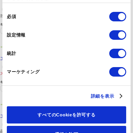
（環境貢献製品）一覧｜製品情報｜積水化成品
れることがあります。
「エスレンシート RNW」は、『再生樹脂を使用した押出法発
同
泡
ポリスチレン
シート』です。
必須
意
キーワード
の
シート
エレクトロニクス
選
設定情報
択
積水化成品工業株式会社
https://www.sekisuikasei.com/jp/products/materials/eslen_sheet/
統計
エスレンシート｜素材｜製品情報｜積水化成品
「エスレンシート」は、食品容器として使用される『発泡
ポリ
マーケティング
スチレン
シート（PSP）』です。
キーワード
シート
エレクトロニクス
詳細を表示
積水化成品工業株式会社
https://www.sekisuikasei.com/jp/products/materials/eslen_wood/
すべてのCookieを許可する
エスレンウッド｜素材｜製品情報｜積水化成品
「エスレンウッド」は、『発泡
ポリスチレン
シートの板状成形
品』です。