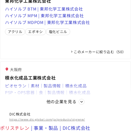
東邦化学工業株式会社
ハイソルブ BTM | 東邦化学工業株式会社
ハイソルブ MPM | 東邦化学工業株式会社
ハイソルブ MDPOM | 東邦化学工業株式会社
アクリル
エポキシ
塩化ビニル
このメーカーに絞り込む（50）
大阪府
積水化成品工業株式会社
ピオセラン｜素材｜製品情報｜積水化成品
PSP・OPS容器｜食｜製品情報｜積水化成品
エスレンビーズ HCMH｜サステナブル・スタープロダクト（環
他の企業を見る
境貢献製品）一覧｜製品情報｜積水化成品
エレクトロニクス
テレビ
パソコン
DIC株式会社
海外拠点
https://www.dic-global.com/ja/products/styrene/
アジア、欧州、北米、中南米
ポリスチレン
| 事業・製品 | DIC株式会社