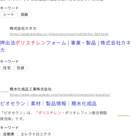
社
を付与しています。透明性、熱成形性に優れ、食品包装など広
容器
水処理
チューブ
キーワード
範な用途に使用されています。
シート
容器
海外拠点
アジア、北米、ヨーロッパ
株式会社カネカ
https://www.kaneka.co.jp/business/qualityoflife/foa_004.html
このメーカーに絞り込む（24）
押出法
ポリスチレン
フォーム | 事業・製品 | 株式会社カネ
カ
東京都
キーワード
DIC株式会社
住宅
包装
ポリスチレン
| 事業・製品 | DIC株式会社
パッケージング＆グラフィック | 事業・製品 | DIC株式会社
包装用共押出多層フィルム | 事業・製品 | DIC株式会社
積水化成品工業株式会社
容器
紙
リサイクル
https://www.sekisuikasei.com/jp/products/materials/piocelan/
ピオセラン｜素材｜製品情報｜積水化成品
海外拠点
アジア、北米、欧州、中南米、オセアニア、アフリカ
「ピオセラン」は、『
ポリスチレン
・ポリオレフィン複合樹脂
発泡体』です。
このメーカーに絞り込む（14）
キーワード
自動車
エレクトロニクス