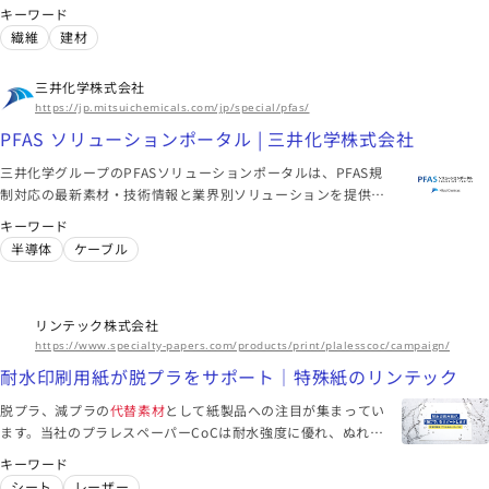
キーワード
工業資材 | ファイバー - ポリプロピレン・他 | 市場・分野から
繊維
建材
探す | 製品情報 | 大和紡績株式会社
シート
繊維
皮革
三井化学株式会社
https://jp.mitsuichemicals.com/jp/special/pfas/
このメーカーに絞り込む（4）
PFAS ソリューションポータル | 三井化学株式会社
三井化学グループのPFASソリューションポータルは、PFAS規
東京都
制対応の最新素材・技術情報と業界別ソリューションを提供す
る専門サイトです
DIC株式会社
キーワード
半導体
ケーブル
回収ペットボトルを原料とした軟包装材用接着剤「ディックド
ライ LX-RPシリーズ」を開発 | ニュース 2020年 | DIC株式会社
バイオマス原料を使用した軟包装材用接着剤「ディックドライ
BMシリーズ」の市場展開加速 | ニュース 2021年 | DIC株式会
国内初、裏刷りバイオマスグラビアインキ「フィナート®Ｂ
リンテック株式会社
社
Ｍ」が国際認証「OK compost INDUSTRIAL」、「OK
リサイクル
エネルギー
包装
https://www.specialty-papers.com/products/print/plalesscoc/campaign/
compost HOME」を取得 | ニュース 2021年 | DIC株式会社
耐水印刷用紙が脱プラをサポート｜特殊紙のリンテック
海外拠点
アジア、北米、欧州、中南米、オセアニア、アフリカ
脱プラ、減プラの
代替素材
として紙製品への注目が集まってい
ます。当社のプラレスペーパーCoCは耐水強度に優れ、ぬれて
このメーカーに絞り込む（3）
も破れにくい印刷用紙です。幅広い用途で活躍し脱プラスチッ
キーワード
ク化をサポートいたします。
シート
レーザー