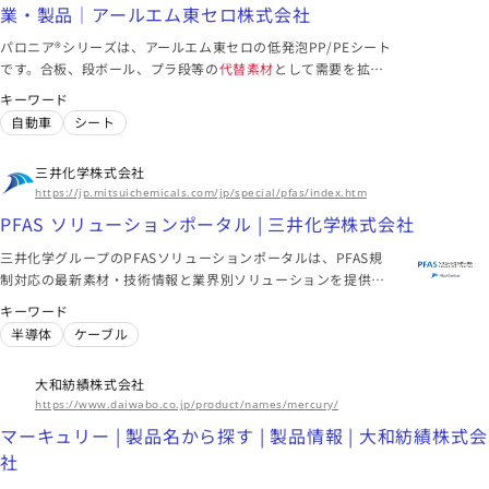
東アジア、東南アジア、南アジア、北米、欧州、中南米
業・製品｜アールエム東セロ株式会社
このメーカーに絞り込む（6）
パロニア®シリーズは、アールエム東セロの低発泡PP/PEシート
です。合板、段ボール、プラ段等の
代替素材
として需要を拡大
。表面固有抵抗値105 ～ 108Ωの導電銘柄や、高剛性・耐衝撃
キーワード
大阪府
性・耐水性・耐薬品性を備えた銘柄もあります。
自動車
シート
石原産業株式会社
化学工業日報に当社に関する記事が掲載されました | 2024年 |
三井化学株式会社
トピックス | 化学メーカー、石原産業株式会社
化学工業日報に当社に関する記事が掲載されました | 2023年 |
https://jp.mitsuichemicals.com/jp/special/pfas/index.htm
トピックス | 化学メーカー、石原産業株式会社
化学工業日報に当社に関する記事が掲載されました | 2023年 |
PFAS ソリューションポータル | 三井化学株式会社
トピックス | 化学メーカー、石原産業株式会社
スクリーン
紙
化粧品
三井化学グループのPFASソリューションポータルは、PFAS規
制対応の最新素材・技術情報と業界別ソリューションを提供す
る専門サイトです
キーワード
このメーカーに絞り込む（5）
半導体
ケーブル
大和紡績株式会社
大阪府
https://www.daiwabo.co.jp/product/names/mercury/
大和紡績株式会社
マーキュリー | 製品名から探す | 製品情報 | 大和紡績株式会
マーキュリー | 製品名から探す | 製品情報 | 大和紡績株式会社
社
建築・土木資材 | 用途から探す | 製品情報 | 大和紡績株式会社