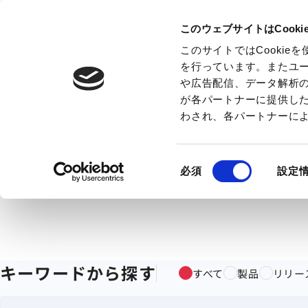
このウェブサイトはCook
このサイトではCooki
を行っています。またユ
や広告配信、データ解析
が各パートナーに提供し
わされ、各パートナーに
同
必須
設定
意
の
選
択
キーワードから探す
すべて
製品
リリー