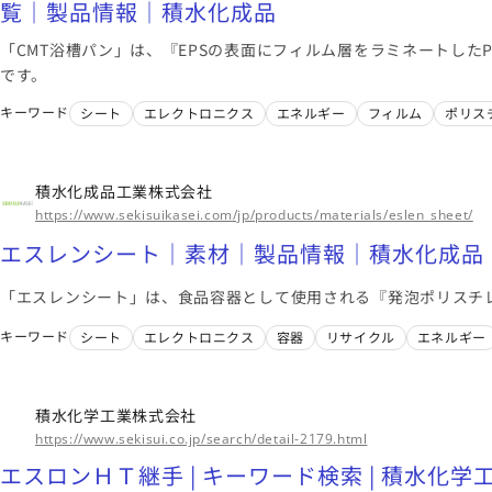
覧｜製品情報｜積水化成品
「CMT浴槽パン」は、『EPSの表面にフィルム層をラミネートした
です。
キーワード
シート
エレクトロニクス
エネルギー
フィルム
ポリス
積水化成品工業株式会社
https://www.sekisuikasei.com/jp/products/materials/eslen_sheet/
エスレンシート｜素材｜製品情報｜積水化成品
「エスレンシート」は、食品容器として使用される『発泡ポリスチレ
キーワード
シート
エレクトロニクス
容器
リサイクル
エネルギー
積水化学工業株式会社
https://www.sekisui.co.jp/search/detail-2179.html
エスロンＨＴ継手 | キーワード検索 | 積水化