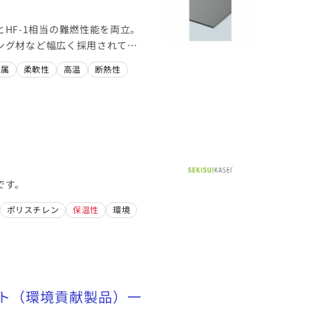
とHF-1相当の難燃性能を両立。
ング材など幅広く採用されてい
金属
柔軟性
高温
断熱性
です。
ポリスチレン
保温性
環境
クト（環境貢献製品）一