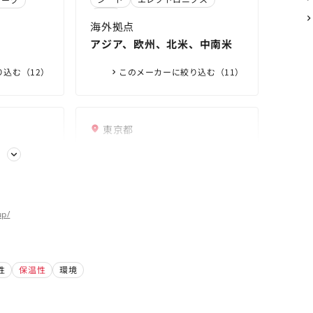
16日（日）
からゴルフ
容器
行販売スター
2年10月か
海外拠点
 ｜ 企業
 ｜ 企業
アジア、欧州、北米、中南米
社
社
込む（12）
このメーカーに絞り込む（11）
東京都
ックコー
三井化学株式会社
る
ヒトの体温を感知して、触れたカ
ラダをやさしく包み込む新素材
MOLpCafé2021を開催します |
レタン、ゴ
HUMOFIT®がデサントの
ニュースリリース | 三井化学株式
三井化学のオープン・ラボラト
合材ならイ
ックス®／温
up/
HUMOFIT® HARD SHELL
会社
リー活動「そざいの魅力ラボ –
L | ウレ
、ゴム、プラ
シート
家電
繊維
JACKET "WISER"に採用 | ニュー
MOLp®-」による素材の展示会
ック、複合
イノアック
スリリース | 三井化学株式会社
MOLpCafé2021＠
海外拠点
OAC
ION）
性
保温性
環境
DesignartTokyoを開催します |
東アジア、東南アジア、南アジ
ニュースリリース | 三井化学株式
ア、北米、欧州、中南米
会社
このメーカーに絞り込む（4）