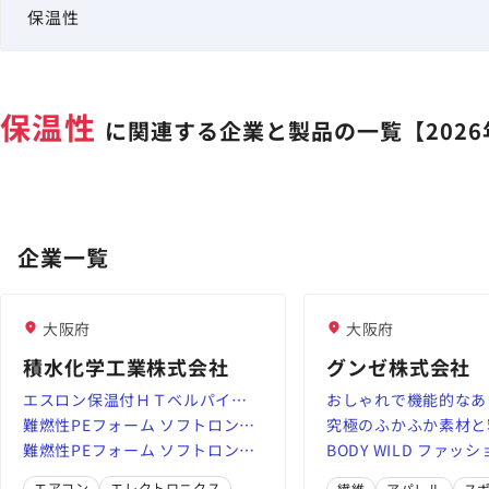
保温性
に関連する企業と製品の一覧【2026
企業一覧
大阪府
大阪府
積水化学工業株式会社
グンゼ株式会社
エスロン保温付ＨＴベルパイプ |
おしゃれで機能的なあ
キーワード検索 | 積水化学工業株
難燃性PEフォーム ソフトロン™
適ストレッチボトム 
究極のふかふか素材と
式会社
FR ND｜積水化学工業｜高機能プ
難燃性PEフォーム ソフトロン™
パンツ新発売 2022年
門家監修の快適設計の
BODY WILD ファッ
ラスチックスカンパニー
FR ND｜積水化学工業｜高機能プ
｜ ニュースリリース 
「SCiENSLEEP×UC
能性を備えたストレッ
エアコン
エレクトロニクス
繊維
アパレル
ス