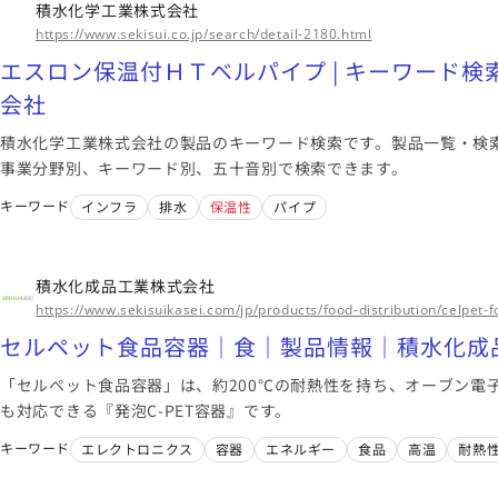
積水化学工業株式会社
このメーカーに絞
https://www.sekisui.co.jp/search/detail-2180.html
エスロン保温付ＨＴベルパイプ | キーワード検索
会社
積水化学工業株式会社の製品のキーワード検索です。製品一覧・検
事業分野別、キーワード別、五十音別で検索できます。
キーワード
インフラ
排水
保温性
パイプ
積水化成品工業株式会社
https://www.sekisuikasei.com/jp/products/food-distribution/celpet-
セルペット食品容器｜食｜製品情報｜積水化成
「セルペット食品容器」は、約200℃の耐熱性を持ち、オーブン電
も対応できる『発泡C-PET容器』です。
キーワード
エレクトロニクス
容器
エネルギー
食品
高温
耐熱