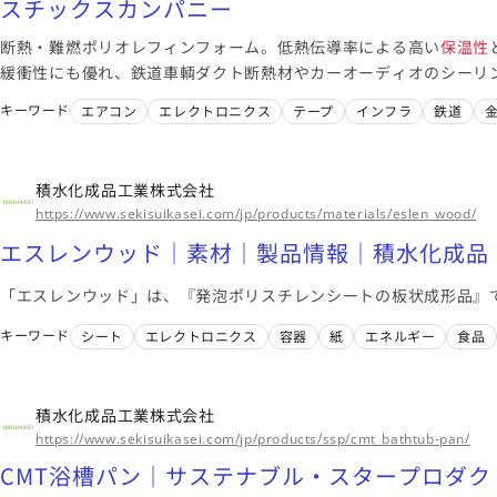
スチックスカンパニー
断熱・難燃ポリオレフィンフォーム。低熱伝導率による高い
保温性
緩衝性にも優れ、鉄道車輌ダクト断熱材やカーオーディオのシーリ
ます。
キーワード
エアコン
エレクトロニクス
テープ
インフラ
鉄道
積水化成品工業株式会社
https://www.sekisuikasei.com/jp/products/materials/eslen_wood/
エスレンウッド｜素材｜製品情報｜積水化成品
「エスレンウッド」は、『発泡ポリスチレンシートの板状成形品』
キーワード
シート
エレクトロニクス
容器
紙
エネルギー
食品
積水化成品工業株式会社
https://www.sekisuikasei.com/jp/products/ssp/cmt_bathtub-pan/
CMT浴槽パン｜サステナブル・スタープロダ