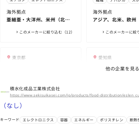
ラスチックスカンパニー
｜ グンゼ株式会社
ュマロガーゼ」 11月
ム ボディワイルド
テープ
よりＭakuakeで先
ラインがデビュー 202
海外拠点
海外拠点
ト ｜ ニュースリリース
ら ｜ ニュースリリース
亜細亜・大洋州、米州（北
アジア、北米、欧州
情報 ｜ グンゼ株式会
情報 ｜ グンゼ株式会
米・中南米）、欧州
このメーカーに絞り込む（12）
このメーカーに絞り
東京都
愛知県
日本バイリーン株式会社
株式会社イノア
他の企業を見
ポレーション
中わた/Comfortemp® Fiberball
｜製品情報｜日本バイリーン株
不織布芯地 接着中わた｜製品
配管保温保冷材 | ウ
積水化成品工業株式会社
式会社
情報｜日本バイリーン株式会社
不織布芯地 スーパーストレッ
ム、プラスチック、複
温泉引湯管 ホットペ
https://www.sekisuikasei.com/jp/products/food-distribution/eslen_c
チ芯地 《XB、XEシリーズ》｜製
ノアック（INOAC
泉パイプ／アイポリーOX
建築土木 | ウレタン
機械
繊維
アパレル
（なし）
品情報｜日本バイリーン株式会
CORPORATION）
タン、ゴム、プラスチ
スチック、複合材なら
ガスケット
産業機械
社
海外拠点
材ならイノアック（IN
（INOAC CORPORAT
エアコン
キーワード
エレクトロニクス
容器
エネルギー
ポリスチレン
断熱
アジア、ヨーロッパ、北米
CORPORATION）
海外拠点
アジア、北米・中米
このメーカーに絞り込む（6）