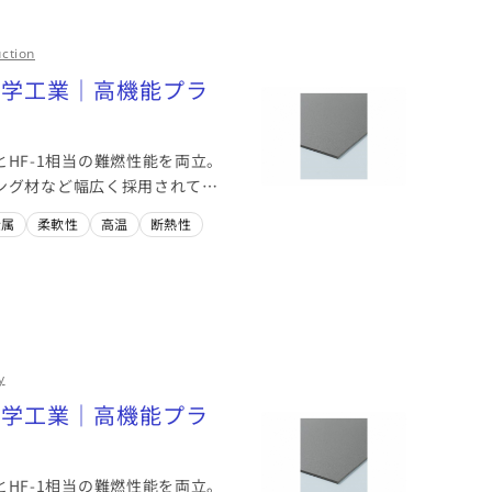
ction
水化学工業｜高機能プラ
とHF-1相当の難燃性能を両立。
ング材など幅広く採用されてい
金属
柔軟性
高温
断熱性
y
水化学工業｜高機能プラ
とHF-1相当の難燃性能を両立。