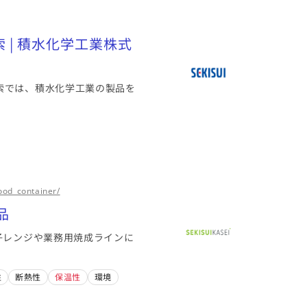
り込む（6）
 | 積水化学工業株式
索では、積水化学工業の製品を
food_container/
品
子レンジや業務用焼成ラインに
性
断熱性
保温性
環境