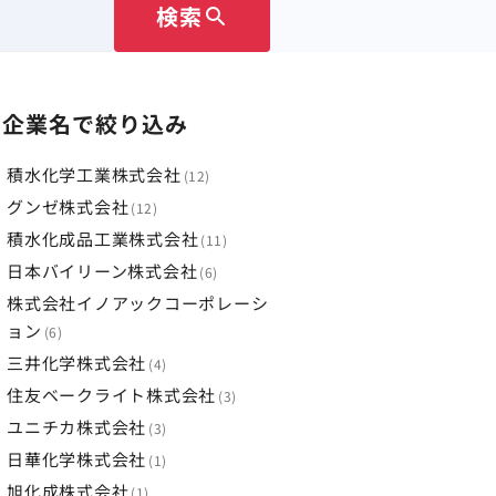
検索
search
企業名で絞り込み
積水化学工業株式会社
12
グンゼ株式会社
12
積水化成品工業株式会社
11
日本バイリーン株式会社
6
株式会社イノアックコーポレーシ
ョン
6
三井化学株式会社
4
住友ベークライト株式会社
3
ユニチカ株式会社
3
日華化学株式会社
1
旭化成株式会社
1