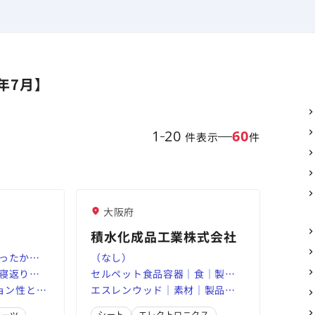
年7月】
1
20
60
件表示
件
大阪府
積水化成品工業株式会社
ったか快
（なし）
アウトドア
寝返り専
セルペット食品容器｜食｜製品
10月から
パジャマ
ション性と機
情報｜積水化成品
エスレンウッド｜素材｜製品情
｜ 企業情報
HINO マシ
チボト
報｜積水化成品
シート
エレクトロニクス
ポーツ