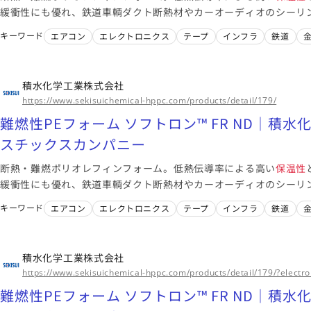
緩衝性にも優れ、鉄道車輌ダクト断熱材やカーオーディオのシーリ
ます。
キーワード
エアコン
エレクトロニクス
テープ
インフラ
鉄道
積水化学工業株式会社
https://www.sekisuichemical-hppc.com/products/detail/179/
難燃性PEフォーム ソフトロン™ FR ND｜積
スチックスカンパニー
断熱・難燃ポリオレフィンフォーム。低熱伝導率による高い
保温性
緩衝性にも優れ、鉄道車輌ダクト断熱材やカーオーディオのシーリ
ます。
キーワード
エアコン
エレクトロニクス
テープ
インフラ
鉄道
積水化学工業株式会社
https://www.sekisuichemical-hppc.com/products/detail/179/?electro
難燃性PEフォーム ソフトロン™ FR ND｜積