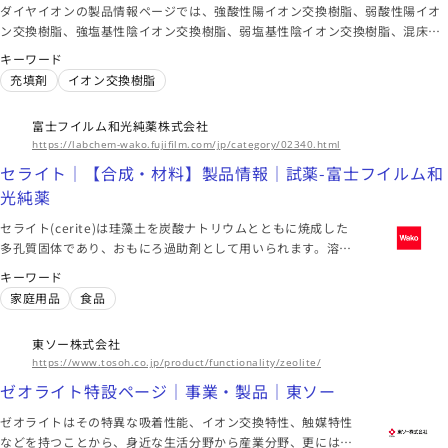
ダイヤイオンの製品情報ページでは、強酸性陽イオン交換樹脂、弱酸性陽イオ
ン交換樹脂、強塩基性陰イオン交換樹脂、弱塩基性陰イオン交換樹脂、混床式
ポリッシャー用樹脂など、多彩なイオン交換樹脂製品をご紹介しています。こ
キーワード
れらの製品は、水処理、超純水製造、砂糖の精製、医薬品原料や機能性食品素
充填剤
イオン交換樹脂
材の分離精製など、さまざまな用途に対応しています。
富士フイルム和光純薬株式会社
https://labchem-wako.fujifilm.com/jp/category/02340.html
セライト｜【合成・材料】製品情報｜試薬-富士フイルム和
光純薬
セライト(cerite)は珪藻土を炭酸ナトリウムとともに焼成した
多孔質固体であり、おもにろ過助剤として用いられます。溶
媒、有機物はセライトに吸着しませんが、ろ過時にフィルター
キーワード
の上に敷き詰めれば、フィルターの目詰まりを引き起こす微粒
家庭用品
食品
子がろ過面に到達する前に止めることができ、ろ過性が確保で
きます。こちらではろ過助剤として有効なセライトをご紹介し
東ソー株式会社
ています。
https://www.tosoh.co.jp/product/functionality/zeolite/
ゼオライト特設ページ｜事業・製品｜東ソー
ゼオライトはその特異な吸着性能、イオン交換特性、触媒特性
などを持つことから、身近な生活分野から産業分野、更には環