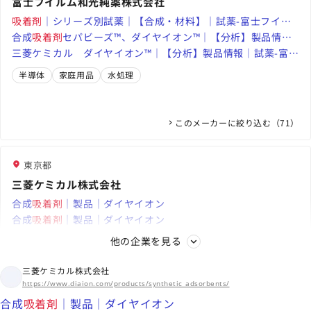
富士フイルム和光純薬株式会社
吸着剤
｜シリーズ別試薬｜【合成・材料】｜試薬-富士フイル
ム和光純薬
合成
吸着剤
セパビーズ™、ダイヤイオン™｜【分析】製品情報
｜試薬-富士フイルム和光純薬
三菱ケミカル ダイヤイオン™｜【分析】製品情報｜試薬-富士
フイルム和光純薬
半導体
家庭用品
水処理
このメーカーに絞り込む（71）
東京都
三菱ケミカル株式会社
合成
吸着剤
｜製品｜ダイヤイオン
合成
吸着剤
｜製品｜ダイヤイオン
三菱ケミカル株式会社|sterapore|事業内容|装置・水処理剤|油
他の企業を見る
吸着剤
水処理
充填剤
排水
三菱ケミカル株式会社
海外拠点
https://www.diaion.com/products/synthetic_adsorbents/
アジア・大洋州、北米、欧州・中東、中南米、アフリカ
合成
吸着剤
｜製品｜ダイヤイオン