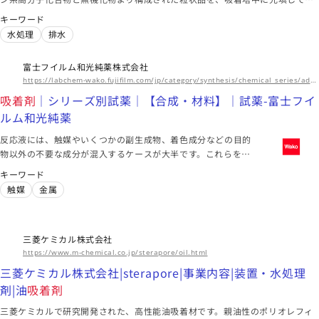
準品｜試薬｜製品情報
油排水を通過し「油」を吸着除去します。
電子材料
ガス
包装
キーワード
水処理
排水
海外拠点
アジア、北米、欧州
富士フイルム和光純薬株式会社
https://labchem-wako.fujifilm.com/jp/category/synthesis/chemical_series/adsorbent/index.html
このメーカーに絞り込む（2）
吸着剤
｜シリーズ別試薬｜【合成・材料】｜試薬-富士フイ
ルム和光純薬
東京都
反応液には、触媒やいくつかの副生成物、着色成分などの目的
大陽日酸株式会社
物以外の不要な成分が混入するケースが大半です。これらを簡
共同研究「中小規模 CO 2 排出源向け省エネルギーCO 2 回収
便に除去する目的で用いられるのが
吸着剤
です。こちらではセ
キーワード
装置の開発」を採択 NEDO「脱炭素社会実現に向けた省エネル
過酸化水素供給ソース「BRUTE Ⓡ Peroxide」を日本で販売開
ライト、活性白土、合成ゼオライト、各種の吸着剤、モレキュ
触媒
金属
ラーシーブスなどの無機物や活性炭についてご紹介していま
ギー技術の研究開発・社会実装促進プログラム」 | News | 日
始 低水分濃度の過酸化水素の供給が可能に | News | 日本酸素
半導体
デバイス
容器
す。
本酸素株式会社
株式会社
三菱ケミカル株式会社
このメーカーに絞り込む（2）
https://www.m-chemical.co.jp/sterapore/oil.html
三菱ケミカル株式会社|sterapore|事業内容|装置・水処理
剤|油
吸着剤
大阪府
三菱ケミカルで研究開発された、高性能油吸着材です。親油性のポリオレフィ
積水化学工業株式会社