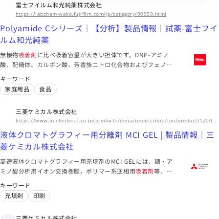
富士フイルム和光純薬株式会社
ール・パイロットスケール・商業スケールそれぞれに適した流
https://labchem-wako.fujifilm.com/jp/category/00950.html
速において高い動的吸着量を示します。有機溶媒と水溶性溶媒
の両方に使用可能で、APIの精製にご利用いただけます。
Polyamide Cシリーズ｜【分析】製品情報｜試薬-富士フイ
ルム和光純薬
無機物
吸着剤
に比べ吸着容量が大きい担体です。DNP-アミノ
酸、配糖体、カルボン酸、芳香族ニトロ化合物およびフェノー
ル類の分離に有効です。
キーワード
家庭用品
食品
三菱ケミカル株式会社
https://www.m-chemical.co.jp/products/departments/mcc/ion/product/1200479_7274.html
液体クロマトグラフィー用分離剤 MCI GEL | 製品情報｜三
菱ケミカル株式会社
高速液体クロマトグラフィー用充填剤のMCI GELには、糖・ア
ミノ酸分析用イオン交換樹脂，ポリマー系逆相用
吸着剤
等、目
的に応じて各種タイプがあります。
キーワード
充填剤
印刷
三菱ケミカル株式会社