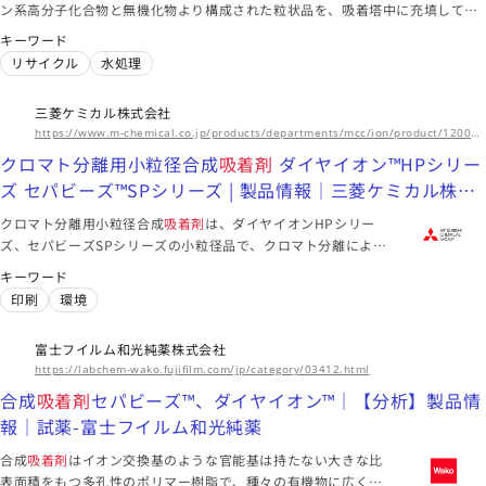
ン系高分子化合物と無機化物より構成された粒状品を、吸着塔中に充填して含
野菜のみはり番 | キーワード検索 | 積水化学工業株式会社
油排水を通過し「油」を吸着除去します。
キーワード
ポータブルトイレ用消臭用品 | キーワード検索 | 積水化学工業
リサイクル
水処理
株式会社
シート
冷蔵庫
洗剤
三菱ケミカル株式会社
海外拠点
https://www.m-chemical.co.jp/products/departments/mcc/ion/product/1200477_7274.html
亜細亜・大洋州、米州（北米・中南米）、欧州
クロマト分離用小粒径合成
吸着剤
ダイヤイオン™HPシリー
このメーカーに絞り込む（2）
ズ セパビーズ™SPシリーズ | 製品情報｜三菱ケミカル株式
会社
クロマト分離用小粒径合成
吸着剤
は、ダイヤイオンHPシリー
ズ、セパビーズSPシリーズの小粒径品で、クロマト分離による
高度な分離精製に使用されます。
キーワード
印刷
環境
富士フイルム和光純薬株式会社
https://labchem-wako.fujifilm.com/jp/category/03412.html
合成
吸着剤
セパビーズ™、ダイヤイオン™｜【分析】製品情
報｜試薬-富士フイルム和光純薬
合成
吸着剤
はイオン交換基のような官能基は持たない大きな比
表面積をもつ多孔性のポリマー樹脂で、種々の有機物に広く利