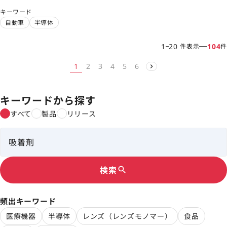
境分野に至るまで、私達の暮らしを側面から支えています。
キーワード
自動車
半導体
1
20
104
件表示
件
1
2
3
4
5
6
キーワードから探す
すべて
製品
リリース
検索
search
頻出キーワード
医療機器
半導体
レンズ（レンズモノマー）
食品