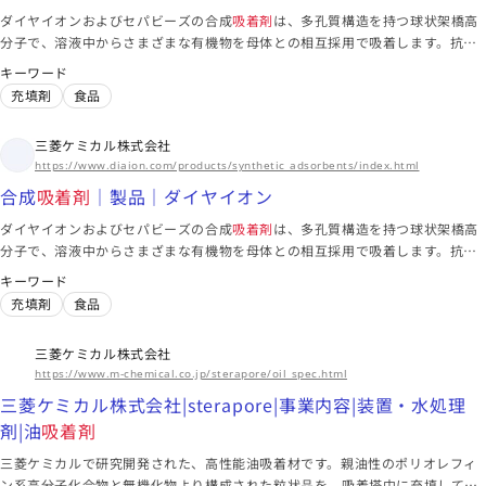
このメーカーに絞り込む（19）
ダイヤイオンおよびセパビーズの合成
吸着剤
は、多孔質構造を持つ球状架橋高
分子で、溶液中からさまざまな有機物を母体との相互採用で吸着します。抗生
物質などの発酵生成物の精製やポリフェノールの精製などに広く利用されてい
キーワード
大阪府
ます。
充填剤
食品
エア・ウォーター株式会社
環境・水処理設備 | その他事業 | 事業紹介 | エア・ウォーター
三菱ケミカル株式会社
株式会社
ガスプラント・ガス発生装置 | 産業事業（産業ガス・エネルギ
https://www.diaion.com/products/synthetic_adsorbents/index.html
ー） | 事業紹介 | エア・ウォーター株式会社
その他事業 | 事業紹介 | エア・ウォーター株式会社
合成
吸着剤
｜製品｜ダイヤイオン
車体
半導体
エレクトロニクス
ダイヤイオンおよびセパビーズの合成
吸着剤
は、多孔質構造を持つ球状架橋高
分子で、溶液中からさまざまな有機物を母体との相互採用で吸着します。抗生
海外拠点
物質などの発酵生成物の精製やポリフェノールの精製などに広く利用されてい
キーワード
東アジア、東南アジア、北米、ヨーロッパ、インド、南米
ます。
充填剤
食品
このメーカーに絞り込む（3）
三菱ケミカル株式会社
https://www.m-chemical.co.jp/sterapore/oil_spec.html
東京都
三菱ケミカル株式会社|sterapore|事業内容|装置・水処理
関東化学株式会社
剤|油
吸着剤
モレキュラーシーブ｜実験補助剤｜汎用試薬｜製品情報
三菱ケミカルで研究開発された、高性能油吸着材です。親油性のポリオレフィ
アルデヒド類分析用標準液｜環境分析用標準品｜標準物質・標
ン系高分子化合物と無機化物より構成された粒状品を、吸着塔中に充填して含