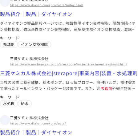
https://www.diaion.com/products/index.html
製品紹介｜製品｜ダイヤイオン
ダイヤイオンの製品情報ページでは、強酸性陽イオン交換樹脂、弱酸性陽イオ
ン交換樹脂、強塩基性陰イオン交換樹脂、弱塩基性陰イオン交換樹脂、混床式
ポリッシャー用樹脂など、多彩なイオン交換樹脂製品をご紹介しています。こ
キーワード
れらの製品は、水処理、超純水製造、砂糖の精製、医薬品原料や機能性食品素
充填剤
イオン交換樹脂
材の分離精製など、さまざまな用途に対応しています。
三菱ケミカル株式会社
https://www.m-chemical.co.jp/sterapore/water_treatment_systems.html
三菱ケミカル株式会社|sterapore|事業内容|装置・水処理剤
当社の装置は膜分離槽、給水ポンプ、ばっ気ブロワー、各種バルブ、操作盤ま
で揃ったオールインワン・パッケージ装置です。また、油
吸着剤
や微生物固定
化担体等の水処理剤も取り扱っております
キーワード
水処理
給水
三菱ケミカル株式会社
https://www.diaion.com/products/
製品紹介｜製品｜ダイヤイオン