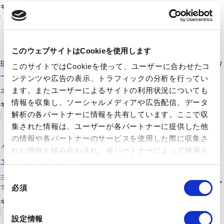
ています。先端技術の研究から、ライフサイエンス関連、有機
キーワード
合成用や環境測定用試薬まで、幅広い分野で多種多様なニーズ
半導体
電子材料
に応えています。
エア・ウォーター株式会社
https://www.awi.co.jp/ja/business/other/environment.html
このウェブサイトはCookieを使用します
環境・水処理設備 | その他事業 | 事業紹介 | エア・ウォータ
このサイトではCookieを使って、ユーザーに合わせたコ
ー株式会社
ンテンツや広告の表示、トラフィックの分析を行ってい
エア・ウォーター株式会社の環境・水処理設備をご覧いただけます。
ます。またユーザーによるサイトの利用状況についても
情報を収集し、ソーシャルメディアや広告配信、データ
キーワード
解析の各パートナーに情報を共有しています。ここで収
車体
半導体
集された情報は、ユーザーが各パートナーに提供した他
三井化学ファイン株式会社
の情報や各パートナーのサービスを使用した際に収集さ
https://www.mitsuifinechemicals.com/jp/department/basic/industrial/ethanolamine/
れた情報と組み合わされ、各パートナーによって使用さ
エタノールアミン | 三井化学ファイン株式会社
れることがあります。
三井化学ファインの「エタノールアミン」に関する製品ページ
同
です。
必須
意
キーワード
の
洗剤
ガス
選
設定情報