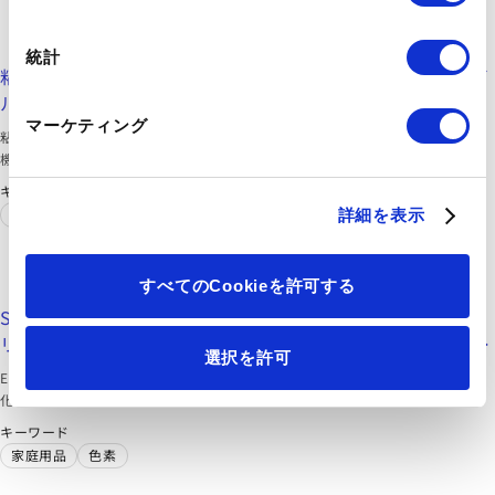
択
富士フイルム和光純薬株式会社
https://labchem-wako.fujifilm.com/jp/category/02341.html
統計
粘土・活性白土｜【合成・材料】製品情報｜試薬-富士フイ
ルム和光純薬
マーケティング
粘土、活性白土(clay, activated clay)は土壌から採取される無
機物であり、微量な着色成分や不飽和化合物の除去などに用い
られます。また、固体酸触媒として活用する場合もあります。
キーワード
こちらではこれらの
吸着剤
として有効な粘土、活性白土をご紹
家庭用品
食品
詳細を表示
介しています。
富士フイルム和光純薬株式会社
すべてのCookieを許可する
https://labchem-wako.fujifilm.com/jp/category/03391.html
SiliCycle社 ラジアルフロー型吸着カートリッジ E-PAK シ
リーズ｜【合成・材料】製品情報｜試薬-富士フイルム和光
選択を許可
純薬
E-PAK®シリーズは、特に医薬品有効成分(API)の量産化・工業
化用に開発されたラジアルフロー吸着カートリッジです。
吸着
剤
には金属・有機化合物のスカベンジャー、シリカゲル、活性
キーワード
炭のラインアップがあり、化学反応混合物や天然物から、金属
家庭用品
色素
触媒・反応副生成物・色素などの除去が可能です。SiliCycle社
の独自技術により開発された E-PAK カートリッジは、ラボスケ