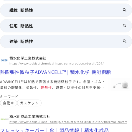
繊維 断熱性
東京都
三井化学株式会社
住宅 断熱性
グロスデール™（GLOSSDELL™）/ミューティクル
™（MUTICLE™） | 事業・製品 | 三井化学株式会社
ウレタン樹脂（ポリウレタン） | 事業・製品 | 三井化学株式会
社
PAINT IT GREEN コンセプト | ポリウレタン事業部のグリー
建築 断熱性
ンケミカル | 三井化学株式会社
機械
繊維
皮革
積水化学工業株式会社
海外拠点
https://www.sekisuichemical-hppc.com/products/detail/201/
東アジア、東南アジア、南アジア、北米、欧州、中南米
熱膨張性微粒子ADVANCELL™ | 積水化学 機能樹脂
このメーカーに絞り込む（9）
ADVANCELL™は加熱で膨張する発泡微粒子です。樹脂・ゴム・
塗料の軽量化、柔軟性、
断熱性
、遮音・防振性の付与を支援し
ます。
キーワード
自動車
ガスケット
積水化成品工業株式会社
https://www.sekisuikasei.com/jp/products/food-distribution/thermal_cover/
フレッシュキーパー｜食｜製品情報｜積水化成品