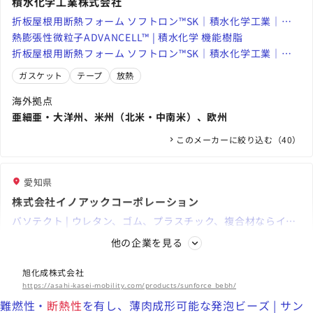
積水化学工業株式会社
折板屋根用断熱フォーム ソフトロン™SK｜積水化学工業｜高
機能プラスチックスカンパニー
熱膨張性微粒子ADVANCELL™ | 積水化学 機能樹脂
折板屋根用断熱フォーム ソフトロン™SK｜積水化学工業｜高
機能プラスチックスカンパニー
ガスケット
テープ
放熱
海外拠点
亜細亜・大洋州、米州（北米・中南米）、欧州
このメーカーに絞り込む（40）
愛知県
株式会社イノアックコーポレーション
バソテクト | ウレタン、ゴム、プラスチック、複合材ならイノ
アック（INOAC CORPORATION）
橋梁添架管 アイポリガード® | ウレタン、ゴム、プラスチッ
他の企業を見る
ク、複合材ならイノアック（INOAC CORPORATION）
サーマックス® | ウレタン、ゴム、プラスチック、複合材なら
イノアック（INOAC CORPORATION）
旭化成株式会社
オイル
産業機械
シート
https://asahi-kasei-mobility.com/products/sunforce_bebh/
海外拠点
難燃性・
断熱性
を有し、薄肉成形可能な発泡ビーズ | サン