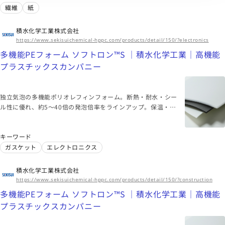
バルに事業を展開している日本の化学メーカーです。自動車、
繊維
紙
電子・情報、健康・医療、包装、農業、建築・建材、環境エネ
ルギーなど幅広い分野において、人々の生活をより豊かにする
積水化学工業株式会社
製品・サービスを提供しています。「化学」のちからで様々な
https://www.sekisuichemical-hppc.com/products/detail/150/?electronics
社会課題の解決し、持続可能な社会の実現に向けて取り組んで
多機能PEフォーム ソフトロン™S ｜積水化学工業｜高機能
います。
プラスチックスカンパニー
独立気泡の多機能ポリオレフィンフォーム。断熱・耐水・シー
ル性に優れ、約5〜40倍の発泡倍率をラインアップ。保温・保
冷のいずれにも効果を発揮する省エネ素材として、様々な分野
で活用されています。
キーワード
ガスケット
エレクトロニクス
積水化学工業株式会社
https://www.sekisuichemical-hppc.com/products/detail/150/?construction
多機能PEフォーム ソフトロン™S ｜積水化学工業｜高機能
プラスチックスカンパニー