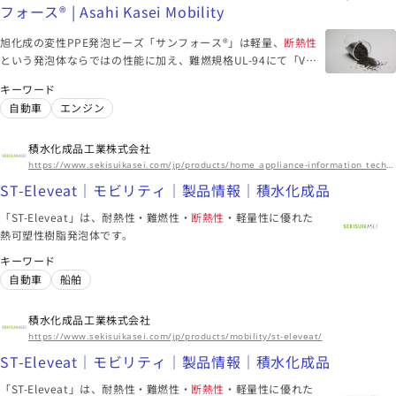
アジア、北米・中米
フォース® | Asahi Kasei Mobility
このメーカーに絞り込む（25）
旭化成の変性PPE発泡ビーズ「サンフォース®」は軽量、
断熱性
という発泡体ならではの性能に加え、難燃規格UL-94にて「V-
0」認定を受ける難燃性、寸法精度、薄肉成形など従来の発泡
千葉県
キーワード
体を超えたの機能を併せ持った発泡体です。サンフォース®をバ
自動車
エンジン
キャボットジャパン株式会社
ッテリーに用いると断熱性能によるセルの温調のための電力削
減に貢献できます。
エアロゲルブランケット | キャボットコーポレーション
積水化成品工業株式会社
エアロゲル粒子 | キャボットコーポレーション
https://www.sekisuikasei.com/jp/products/home_appliance-information_technology/st-eleveat/
断熱石膏・漆喰
ST-Eleveat｜モビリティ｜製品情報｜積水化成品
衣料
住宅
エネルギー
「ST-Eleveat」は、耐熱性・難燃性・
断熱性
・軽量性に優れた
熱可塑性樹脂発泡体です。
キーワード
このメーカーに絞り込む（23）
自動車
船舶
東京都
積水化成品工業株式会社
https://www.sekisuikasei.com/jp/products/mobility/st-eleveat/
旭化成株式会社
ST-Eleveat｜モビリティ｜製品情報｜積水化成品
難燃性・
断熱性
を有し、薄肉成形可能な発泡ビーズ | サンフォ
ース® | Asahi Kasei Mobility
UL94規格V-0難燃・断熱エンプラ発泡体 | サンフォース® | 旭
「ST-Eleveat」は、耐熱性・難燃性・
断熱性
・軽量性に優れた