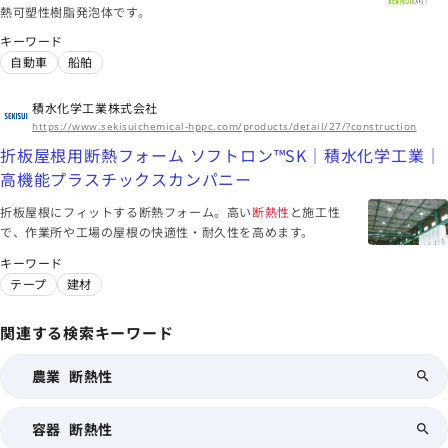
熱可塑性樹脂発泡体です。
化成 エンプラ総合情報サイト
ネオマフォーム | Asahi Kasei Mobility
キーワード
エンジン
ハイブリッド車
シート
自動車
船舶
海外拠点
アジア、北米、欧州、オセアニア
積水化学工業株式会社
https://www.sekisuichemical-hppc.com/products/detail/27/?construction
このメーカーに絞り込む（21）
折板屋根用断熱フォーム ソフトロン™SK｜積水化学工業｜
高機能プラスチックスカンパニー
大阪府
折板屋根にフィットする断熱フォーム。高い
断熱性
と施工性
積水化成品工業株式会社
で、作業所や工場の屋根の快適性・耐久性を高めます。
ST-Eleveat｜モビリティ｜製品情報｜積水化成品
キーワード
ST-Eleveat｜モビリティ｜製品情報｜積水化成品
テープ
建材
フレッシュキーパー｜食｜製品情報｜積水化成品
関連する検索キーワード
船舶
エレクトロニクス
繊維
海外拠点
農業 断熱性
アジア、欧州、北米、中南米
このメーカーに絞り込む（21）
容器 断熱性