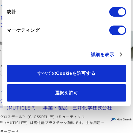
積水化学工業株式会社
https://www.sekisuichemical-hppc.com/products/detail/150/?mobility
統計
多機能PEフォーム ソフトロン™S ｜積水化学工業｜高機能
プラスチックスカンパニー
マーケティング
独立気泡の多機能ポリオレフィンフォーム。断熱・耐水・シー
ル性に優れ、約5〜40倍の発泡倍率をラインアップ。保温・保
詳細を表示
冷のいずれにも効果を発揮する省エネ素材として、様々な分野
で活用されています。
キーワード
ガスケット
エレクトロニクス
すべてのCookieを許可する
三井化学株式会社
https://jp.mitsuichemicals.com/jp/service/product/glossdell/index.htm
選択を許可
グロスデール™（GLOSSDELL™）/ミューティクル
™（MUTICLE™） | 事業・製品 | 三井化学株式会社
グロスデール™（GLOSSDELL™）/ミューティクル
™（MUTICLE™）は高性能プラスチック顔料です。主な用途
は、塗料、紙塗工用樹脂、有機顔料です。三井化学は、グロー
キーワード