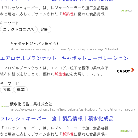
「フレッシュキーパー」は、レジャークーラーや加工食品容器
など用途に応じてデザインされた『
断熱性
に優れた食品用保
温・保冷容器』です。
キーワード
エレクトロニクス
容器
キャボットジャパン株式会社
https://www.cabotcorp.jp/solutions/products-plus/aerogel/blanket
エアロゲルブランケット | キャボットコーポレーション
エアロゲルブランケットは、エアロゲル粒子を極薄の柔軟な不
織布に組み込むことで、優れた
断熱性
能を実現しています。
キーワード
衣料
建築
積水化成品工業株式会社
https://www.sekisuikasei.com/jp/products/agriculture-fishery/thermal_cover/
フレッシュキーパー｜食｜製品情報｜積水化成品
「フレッシュキーパー」は、レジャークーラーや加工食品容器
など用途に応じてデザインされた『
断熱性
に優れた食品用保