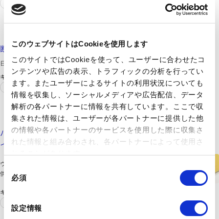
エネルギー
建築
日東紡績株式会社
https://www.nittobo.co.jp/business/insulationmaterials/index.htm
このウェブサイトはCookieを使用します
断熱材事業｜事業・製品｜日東紡績株式会社
このサイトではCookieを使って、ユーザーに合わせたコ
日東紡績株式会社の断熱材事業について紹介しています。
ンテンツや広告の表示、トラフィックの分析を行ってい
キーワード
ます。またユーザーによるサイトの利用状況についても
船舶
住宅
情報を収集し、ソーシャルメディアや広告配信、データ
解析の各パートナーに情報を共有しています。ここで収
株式会社イノアックコーポレーション
集された情報は、ユーザーが各パートナーに提供した他
https://www.inoac.co.jp/solution/basotect.html
の情報や各パートナーのサービスを使用した際に収集さ
バソテクト | ウレタン、ゴム、プラスチック、複合材なら
れた情報と組み合わされ、各パートナーによって使用さ
イノアック（INOAC CORPORATION）
れることがあります。
ウレタン、ゴム、プラスチック、複合材を扱うイノアックが提
同
供するバソテクトをご紹介します。
必須
意
の
キーワード
自動車
オイル
選
設定情報
択