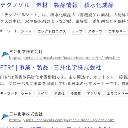
テクノゲル｜素材｜製品情報｜積水化成品
「テクノゲルシート」は、積水化成品の『高機能ゲル素材』の総称
クスの中に、水や保水剤のような溶媒、電解質、添加剤などを保持
す。
キーワード
シート
エレクトロニクス
テープ
スポーツ
エネルギー
三井化学株式会社
https://jp.mitsuichemicals.com/jp/service/product/ftr/index.htm
FTR® | 事業・製品 | 三井化学株式会社
FTR®は芳香族系炭化水素樹脂です。主な用途は、ホットメルト接
は、グローバルに事業を展開している日本の化学メーカーです。自
療、包装、農業、建築・建材、環境エネルギーなど幅広い分野にお
キーワード
シート
タイヤ
半導体
接着剤
アクリル
エラストマ
する製品・サービスを提供しています。「化学」のちからで様々な
社会の実現に向けて取り組んでいます。
三井化学株式会社
https://jp.mitsuichemicals.com/jp/special/mobility/index.htm