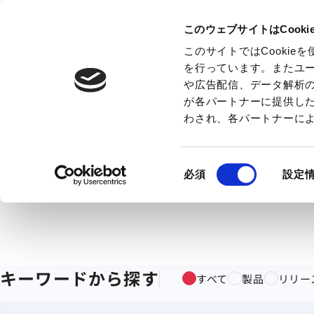
このウェブサイトはCook
このサイトではCooki
を行っています。またユ
や広告配信、データ解析
が各パートナーに提供し
わされ、各パートナーに
同
必須
設定
意
の
選
択
キーワードから探す
すべて
製品
リリー