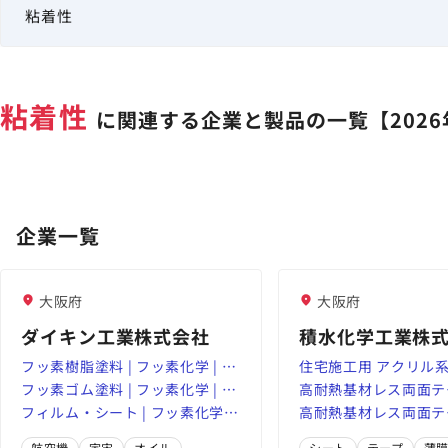
粘着性
に関連する企業と製品の一覧【2026
企業一覧
大阪府
大阪府
ダイキン工業株式会社
積水化学工業株
フッ素樹脂塗料 | フッ素化学 | ダ
住宅施工用 アクリル
イキン工業株式会社
フッ素ゴム塗料 | フッ素化学 | ダ
片面テープ｜積水化学
高耐熱基材レス両面テ
イキン工業株式会社
フィルム・シート | フッ素化学 |
機能プラスチックスカ
水化学工業｜高機能プ
高耐熱基材レス両面テ
ダイキン工業株式会社
クスカンパニー
水化学工業｜高機能プ
航空機
宇宙
オイル
シート
テープ
薄