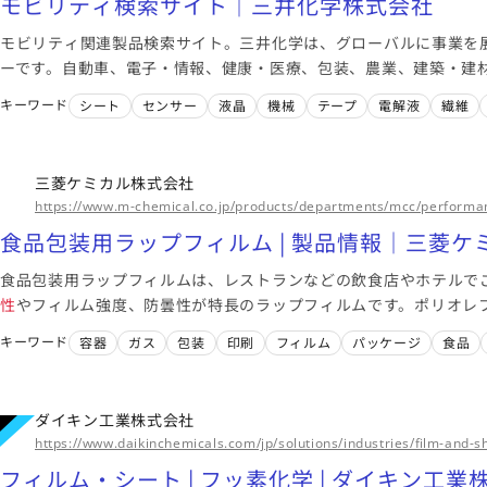
モビリティ検索サイト｜三井化学株式会社
モビリティ関連製品検索サイト。三井化学は、グローバルに事業を
ーです。自動車、電子・情報、健康・医療、包装、農業、建築・建
分野において、人々の生活をより豊かにする製品・サービスを提供
キーワード
シート
センサー
液晶
機械
テープ
電解液
繊維
で様々な社会課題を解決し、持続可能な社会の実現に向けて取り組
三菱ケミカル株式会社
https://www.m-chemical.co.jp/products/departments/mcc/performa
食品包装用ラップフィルム | 製品情報｜三菱ケ
食品包装用ラップフィルムは、レストランなどの飲食店やホテルで
性
やフィルム強度、防曇性が特長のラップフィルムです。ポリオレ
ます。
キーワード
容器
ガス
包装
印刷
フィルム
パッケージ
食品
ダイキン工業株式会社
https://www.daikinchemicals.com/jp/solutions/industries/film-and-s
フィルム・シート | フッ素化学 | ダイキン工業