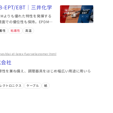
-EPT/EBT｜三井化学
PDMよりも優れた特性を発揮する
面での優位性も保持。EPDM、
あります。
着性
粘着性
高温
ngs/dai-el-latex-fuoroelastomer.html
式会社
擦性を兼ね備え、調理器具をはじめ幅広い用途に用いら
レクトロニクス
ケーブル
紙