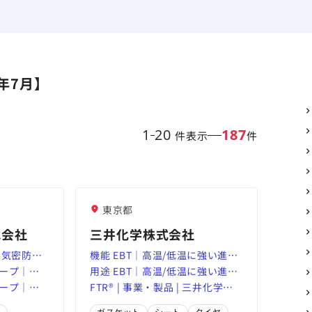
年7月】
1
20
187
件表示
件
東京都
式会社
三井化学株式会社
系気密防水
機能 EBT｜高温/低温に強い進化
工業｜高
ープ｜積
系合成ゴム VNB-EPT/EBT｜三井
用途 EBT｜高温/低温に強い進化
ンパニー
ラスチッ
ープ｜積
化学
系合成ゴム VNB-EPT/EBT｜三井
FTR® | 事業・製品 | 三井化学株
ラスチッ
化学
式会社
膜
ガスケット
シート
タイヤ