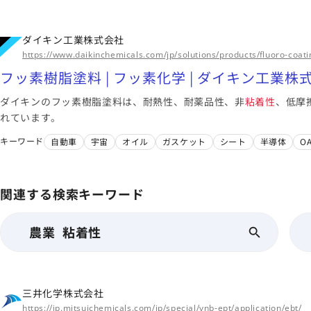
ダイキン工業株式会社
https://www.daikinchemicals.com/jp/solutions/products/fluoro-coati
フッ素樹脂塗料 | フッ素化学 | ダイキン工業株
ダイキンのフッ素樹脂塗料は、耐熱性、耐薬品性、非
粘着性
、低摩
れています。
キーワード
自動車
宇宙
オイル
ガスケット
シート
半導体
O
関連する検索キーワード
農業 粘着性
三井化学株式会社
https://jp.mitsuichemicals.com/jp/special/vnb-ept/application/ebt/