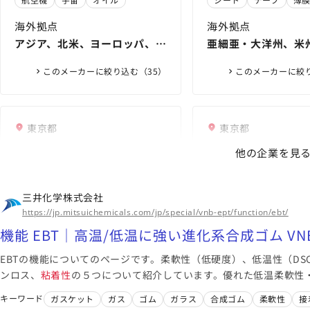
クスカンパニー
海外拠点
海外拠点
アジア、北米、ヨーロッパ、中
亜細亜・大洋州、米
南米、中東、オセアニア、アフ
米・中南米）、欧州
このメーカーに絞り込む（35）
このメーカーに絞り
リカ
東京都
東京都
artience株式会社
リンテック株式
他の企業を見
塩ビ耐性（可塑剤耐性） | 製品・
油が付着した面にもし
ソリューション | artience
オフ輪インキ | 製品・ソリューシ
れるラベル素材 │ ラ
電子レンジで加熱して
三井化学株式会社
ョン | artience
メディカル・ヘルスケア | 製品・
ル素材はリンテックのLi
らないラベル素材 │ 
冷蔵や冷凍など低温環
https://jp.mitsuichemicals.com/jp/special/vnb-ept/function/ebt/
ソリューション | artience
バスタ
ール素材はリンテックのL
剝がれにくいラベル素材
シート
ディスプレイ
紙
フィルム
ラベ
機能 EBT｜高温/低温に強い進化系合成ゴム VNB
リバスタ
ル・シール素材はリン
エレクトロニクス
Livastaリバスタ
海外拠点
海外拠点
EBTの機能についてのページです。柔軟性（低硬度）、低温性（DSC
アジア、北米、ヨーロッパ、中
東アジア、東南アジ
ンロス、
粘着性
の５つについて紹介しています。優れた低温柔軟性・
南米
ド、北米、欧州
比べ低温特性が高く、低温柔軟性・粘着性に優れた素材。加工のし
キーワード
ガスケット
ガス
ゴム
ガラス
合成ゴム
柔軟性
接
このメーカーに絞り込む（20）
このメーカーに絞り