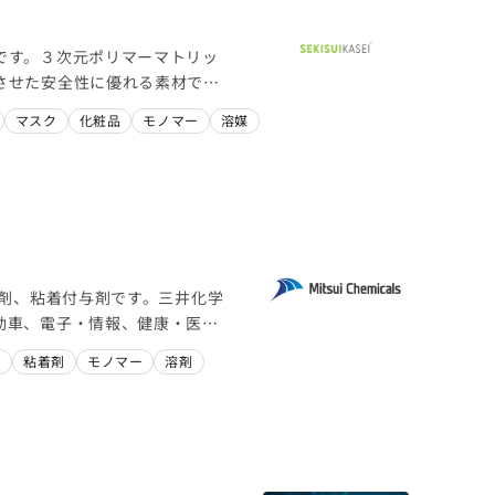
です。３次元ポリマーマトリッ
させた安全性に優れる素材で
マスク
化粧品
モノマー
溶媒
着剤、粘着付与剤です。三井化学
動車、電子・情報、健康・医
いて、人々の生活をより豊かに
ー
粘着剤
モノマー
溶剤
社会課題の解決し、持続可能な