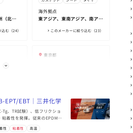
海外拠点
州（北
東アジア、東南アジア、南アジ
ア、北米、欧州、中南米
込む（24）
このメーカーに絞り込む（23）
東京都
会社
AGC株式会社
る
っかり貼
アフレックス® | 製品情報 | フッ
ベル・シー
も黒くな
素化学品事業 | AGC 化学品カン
ウレタンアクリレート | 製品・サ
vastaリ
ラベル・シ
境下でも
パニー
ービス情報 | AGC化学品カンパニ
Fluon® | 製品情報 | フッ素化学
ivasta
 │ ラベ
ー
品事業 | AGC 化学品カンパニー
ル
宇宙
シート
半導体
-EPT/EBT｜三井化学
テックの
海外拠点
-Tg、TR試験）、低フリクショ
ア・イン
アジア、北米、欧州
粘着性を発揮。従来のEPDMに
やすい新しい合成ゴムです。
着性
粘着性
高温
込む（13）
このメーカーに絞り込む（12）