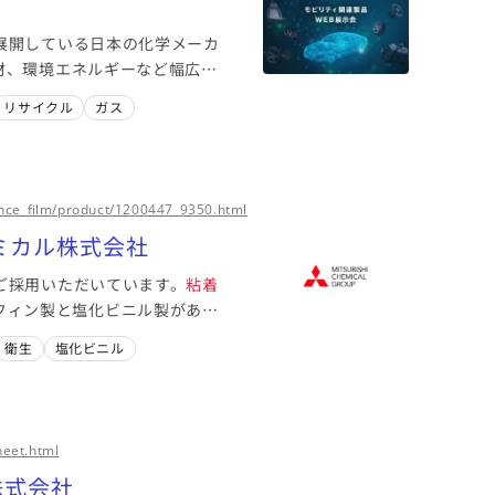
展開している日本の化学メーカ
材、環境エネルギーなど幅広い
しています。「化学」のちから
リサイクル
ガス
んでいます。
nce_film/product/1200447_9350.html
ミカル株式会社
ご採用いただいています。
粘着
フィン製と塩化ビニル製があり
衛生
塩化ビニル
heet.html
株式会社