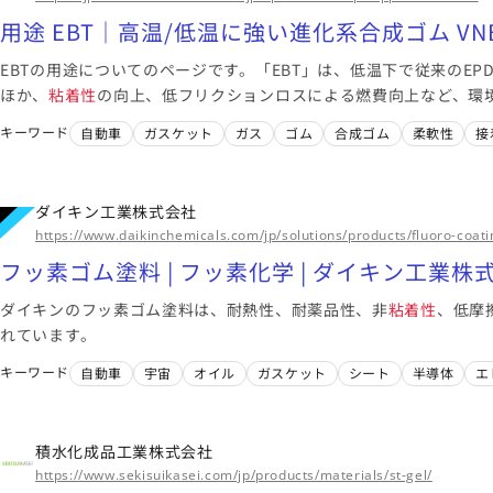
用途 EBT｜高温/低温に強い進化系合成ゴム VNB
EBTの用途についてのページです。「EBT」は、低温下で従来のE
ほか、
粘着性
の向上、低フリクションロスによる燃費向上など、環境
クロロプレンゴム、シリコーンゴムに変わり様々な用途への実績が
キーワード
自動車
ガスケット
ガス
ゴム
合成ゴム
柔軟性
接
ダイキン工業株式会社
https://www.daikinchemicals.com/jp/solutions/products/fluoro-coati
フッ素ゴム塗料 | フッ素化学 | ダイキン工業株
ダイキンのフッ素ゴム塗料は、耐熱性、耐薬品性、非
粘着性
、低摩
れています。
キーワード
自動車
宇宙
オイル
ガスケット
シート
半導体
エ
積水化成品工業株式会社
https://www.sekisuikasei.com/jp/products/materials/st-gel/