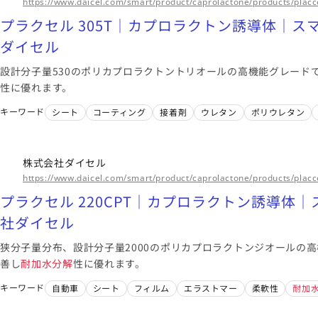
https://www.daicel.com/smart/product/caprolactone/products/placc
プラクセル 305T｜カプロラクトン誘導体｜ス
ダイセル
設計分子量530のポリカプロラクトントリオールの高機能グレード
性に優れます。
キーワード
シート
コーティング
接着剤
ウレタン
ポリウレタン
株式会社ダイセル
https://www.daicel.com/smart/product/caprolactone/products/placc
プラクセル 220CPT｜カプロラクトン誘導体｜
社ダイセル
狭分子量分布、設計分子量2000のポリカプロラクトンジオールの
善し
耐加水分解
性に優れます。
キーワード
自動車
シート
フィルム
エラストマー
柔軟性
耐加