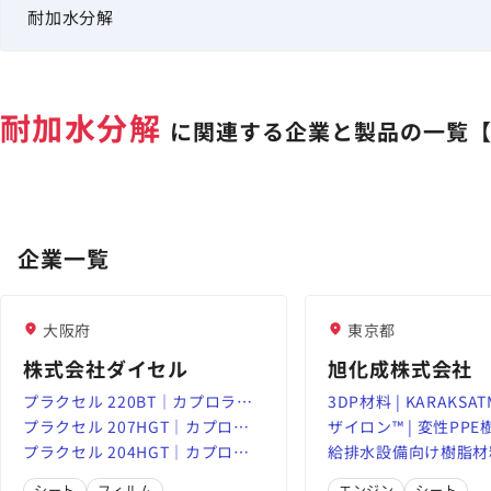
耐加水分解
に関連する企業と製品の一覧【2
企業一覧
大阪府
東京都
株式会社ダイセル
旭化成株式会社
プラクセル 220BT｜カプロラク
3DP材料 | KARAKSAT
トン誘導体｜スマートSBU｜株
プラクセル 207HGT｜カプロラ
合SEBS軟質フィラメ
ザイロン™ | 変性PPE樹
式会社ダイセル
クトン誘導体｜スマートSBU｜
プラクセル 204HGT｜カプロラ
中） | Asahi Kasei Mo
提案 | 旭化成 エンプ
給排水設備向け樹脂材料
株式会社ダイセル
クトン誘導体｜スマートSBU｜
サイト
エンプラ総合情報サイ
シート
フィルム
エンジン
シート