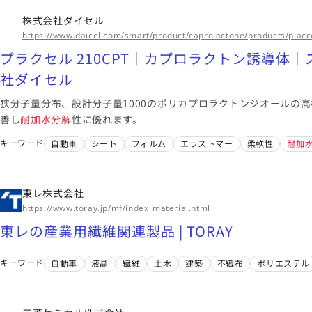
株式会社ダイセル
https://www.daicel.com/smart/product/caprolactone/products/placc
プラクセル 210CPT｜カプロラクトン誘導体｜
社ダイセル
狭分子量分布、設計分子量1000のポリカプロラクトンジオールの
善し
耐加水分解
性に優れます。
キーワード
自動車
シート
フィルム
エラストマー
柔軟性
耐加
東レ株式会社
https://www.toray.jp/mf/index_material.html
東レの産業用繊維関連製品 | TORAY
キーワード
自動車
液晶
繊維
土木
建築
不織布
ポリエステル