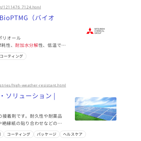
ct/1211476_7124.html
ioPTMG（バイオ
ポリオール
耐摩耗性、
耐加水分解
性、低温で
コーティング
tries/high-weather-resistant.html
品・ソリューション |
の接着剤です。耐久性や耐薬品
や絶縁紙の貼り合わせなどの各
刷
コーティング
パッケージ
ヘルスケア