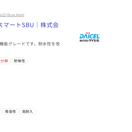
el210cpt.html
スマートSBU｜株式会
高機能グレードです。耐水性を改
水分解
耐候性
吸音性
高耐久