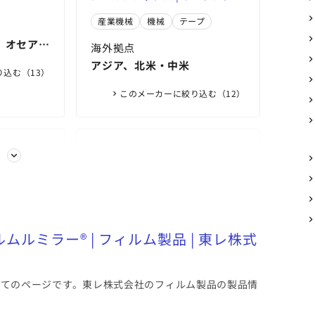
CORPORATION）
ノアック（INOAC
ム、プラスチック、複合材ならイ
産業機械
機械
テープ
CORPORATION）
ノアック（INOAC
、オセアニ
CORPORATION）
海外拠点
アジア、北米・中米
込む（13）
このメーカーに絞り込む（12）
東京都
る
社
三菱ケミカル株式会社
ト接着剤
バイオポリテトラメチレンエー
ソリューショ
ト接着剤
テルグリコール BioPTMG（バイ
Techtron™ HPV - 極めて摩耗耐
ソリューション
 | 製品・
オPTMG) | 製品情報｜三菱ケミ
性の高いPPS | MCG
スーパーエンジニアリングプラ
ムルミラー® | フィルム製品 | 東レ株式
nce
カル株式会社
スチックフィルム スペリオ™UT |
航空機
宇宙
オイル
製品情報｜三菱ケミカル株式会
社
海外拠点
いてのページです。東レ株式会社のフィルム製品の製品情
ロッパ、中
アジア・大洋州、北米、欧