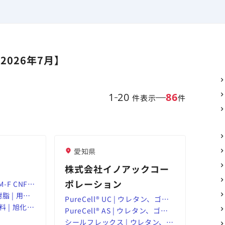
026年7月】
1
20
86
件表示
件
愛知県
株式会社イノアックコー
ポレーション
M-F CNF配
ント（開発
脂 | 用途
PureCell® UC | ウレタン、ゴ
bility
ラ総合情報
 | 旭化成
ム、プラスチック、複合材ならイ
PureCell® AS | ウレタン、ゴ
ト
ノアック（INOAC
ム、プラスチック、複合材ならイ
シールフレックス | ウレタン、ゴ