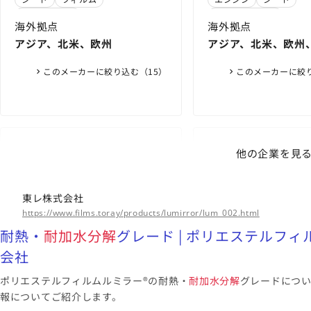
株式会社ダイセル
コーティング
スマートフォン
海外拠点
海外拠点
アジア、北米、欧州
アジア、北米、欧州
ア
このメーカーに絞り込む（15）
このメーカーに絞り
東京都
東京都
他の企業を見
東レ株式会社
artience株式会
耐熱・
耐加水分解
グレード | ポリ
高耐候ドライラミネー
東レ株式会社
エステルフィルムルミラー® | フ
東レの産業用繊維関連製品 |
LIS-7059 | 製品・
耐黄変ドライラミネー
https://www.films.toray/products/lumirror/lum_002.html
ィルム製品 | 東レ株式会社
TORAY
通信機器及びセンサー部品向け
ン | artience
TM-7011 | 製品・
工業用ラミネート接着剤
耐熱・
耐加水分解
グレード | ポリエステルフィル
高寸法精度材料のラインナップ |
| artience
ソリューション | artie
ガスケット
シート
エンジン
センサー
エアコン
会社
PBT樹脂 トレコン™ | 製品紹介 |
ディスプレイ
東レの樹脂製品 | TORAY
海外拠点
海外拠点
ポリエステルフィルムルミラー®の耐熱・
耐加水分解
グレードにつ
アジア、米州、欧州、中東・ア
アジア、北米、ヨー
報についてご紹介します。