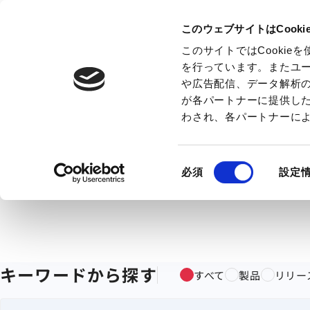
このウェブサイトはCook
このサイトではCooki
を行っています。またユ
や広告配信、データ解析
が各パートナーに提供し
わされ、各パートナーに
同
必須
設定
意
の
選
択
キーワードから探す
すべて
製品
リリー