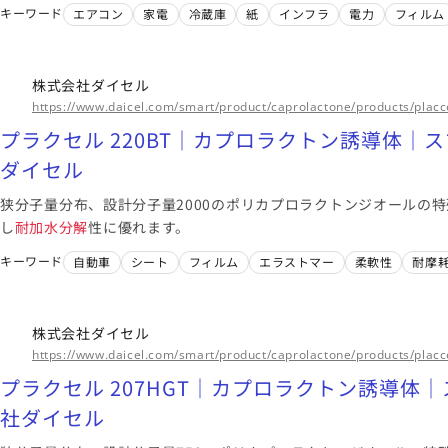
フリカ
南米
キーワード
エアコン
家電
冷蔵庫
紙
インフラ
電力
フィルム
このメーカーに絞り込む（11）
このメーカーに絞
株式会社ダイセル
https://www.daicel.com/smart/product/caprolactone/products/placc
プラクセル 220BT｜カプロラクトン誘導体｜
ダイセル
狭分子量分布、設計分子量2000のポリカプロラクトンジオールの
し
耐加水分解
性に優れます。
キーワード
自動車
シート
フィルム
エラストマー
柔軟性
耐摩
株式会社ダイセル
https://www.daicel.com/smart/product/caprolactone/products/placc
プラクセル 207HGT｜カプロラクトン誘導体｜
社ダイセル