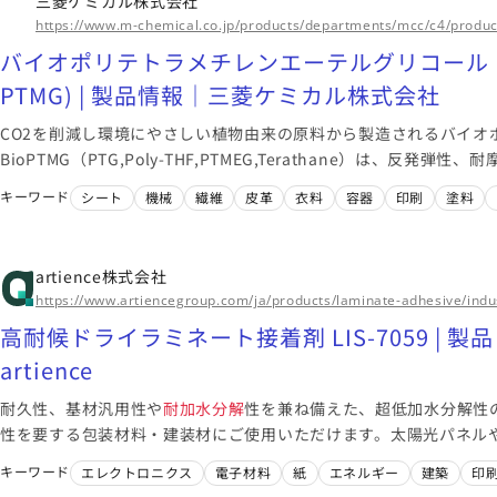
三菱ケミカル株式会社
https://www.m-chemical.co.jp/products/departments/mcc/c4/produ
バイオポリテトラメチレンエーテルグリコール B
PTMG) | 製品情報｜三菱ケミカル株式会社
CO2を削減し環境にやさしい植物由来の原料から製造されるバイオ
BioPTMG（PTG,Poly-THF,PTMEG,Terathane）は、反発弾性、
の柔軟性等の優れた特性を有する三菱ケミカルの製品です。
キーワード
シート
機械
繊維
皮革
衣料
容器
印刷
塗料
artience株式会社
https://www.artiencegroup.com/ja/products/laminate-adhesive/indus
高耐候ドライラミネート接着剤 LIS-7059 | 製
artience
耐久性、基材汎用性や
耐加水分解
性を兼ね備えた、超低加水分解性
性を要する包装材料・建装材にご使用いただけます。太陽光パネル
種高耐久用途での実績があります。
キーワード
エレクトロニクス
電子材料
紙
エネルギー
建築
印