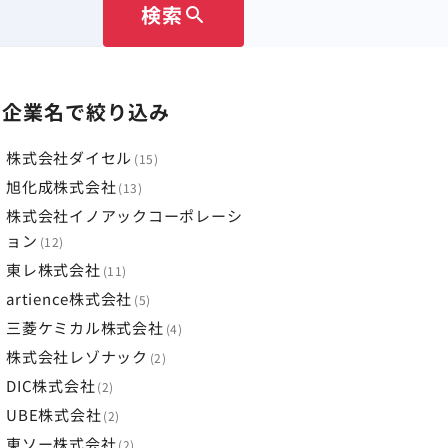
検索
search
企業名で絞り込み
株式会社ダイセル
15
旭化成株式会社
13
株式会社イノアックコーポレーシ
ョン
12
東レ株式会社
11
artience株式会社
5
三菱ケミカル株式会社
4
株式会社レゾナック
2
DIC株式会社
2
UBE株式会社
2
東ソー株式会社
2