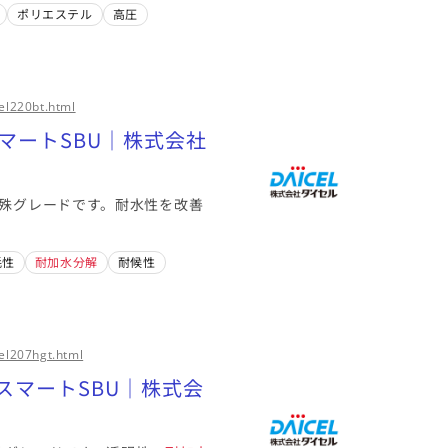
州・中東、中南米、アフリカ
ポリエステル
高圧
り込む（5）
このメーカーに絞り込む（4）
el220bt.html
スマートSBU｜株式会社
特殊グレードです。耐水性を改善
耗性
耐加水分解
耐候性
el207hgt.html
スマートSBU｜株式会