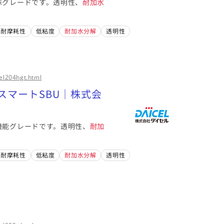
殊グレードです。透明性、
耐加水
耐摩耗性
低粘度
耐加水分解
透明性
el204hgt.html
スマートSBU｜株式会
機能グレードです。透明性、
耐加
耐摩耗性
低粘度
耐加水分解
透明性