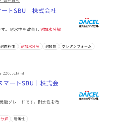
el305t.html
マートSBU｜株式会社
です。耐水性を改善し
耐加水分解
耐摩耗性
耐加水分解
耐候性
ウレタンフォーム
el220cpt.html
スマートSBU｜株式会
高機能グレードです。耐水性を改
水分解
耐候性