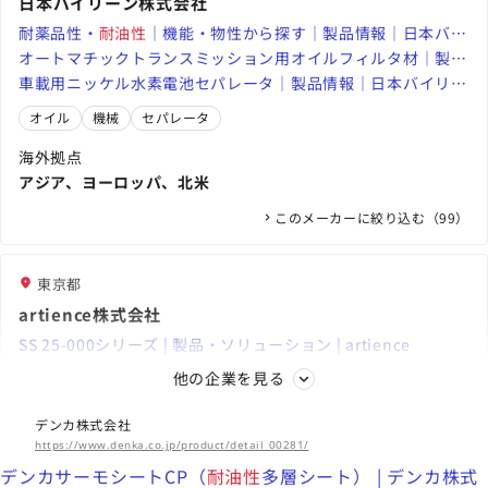
日本バイリーン株式会社
耐薬品性・
耐油性
｜機能・物性から探す｜製品情報｜日本バイ
リーン株式会社｜課題解決へ導く不織布のグローバルパートナ
オートマチックトランスミッション用オイルフィルタ材｜製品
ー
情報｜日本バイリーン株式会社
車載用ニッケル水素電池セパレータ｜製品情報｜日本バイリー
ン株式会社
オイル
機械
セパレータ
海外拠点
アジア、ヨーロッパ、北米
このメーカーに絞り込む（99）
東京都
artience株式会社
SS 25-000シリーズ | 製品・ソリューション | artience
耐黄変ドライラミネート接着剤 TM-7011 | 製品・ソリューシ
他の企業を見る
ョン | artience
紙用耐油・耐水コーティング剤 FILLHARMO（フィルハーモ）
® | 製品・ソリューション | artience
デンカ株式会社
ガスケット
シート
ディスプレイ
https://www.denka.co.jp/product/detail_00281/
海外拠点
デンカサーモシートCP（
耐油性
多層シート） | デンカ株式