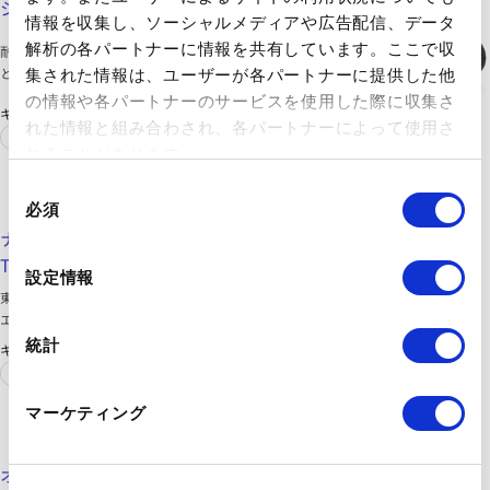
ション | artience
情報を収集し、ソーシャルメディアや広告配信、データ
解析の各パートナーに情報を共有しています。ここで収
耐加水分解性・
耐油性
・耐黄変性において、ウレタン系接着剤
と比較し優れた性能を発揮するアクリル系接着剤です。車載用
集された情報は、ユーザーが各パートナーに提供した他
部材や屋外建材、電子デバイス関連にご使用いただけます。
の情報や各パートナーのサービスを使用した際に収集さ
キーワード
れた情報と組み合わされ、各パートナーによって使用さ
自動車
ガスケット
れることがあります。
東レ株式会社
同
https://www.plastics.toray/ja/products/amilan/
必須
意
ナイロン樹脂 アミラン™ | 製品紹介 | 東レの樹脂製品 |
の
TORAY
選
設定情報
択
東レのナイロン樹脂アミラン™は、強靱性、耐熱性、
耐油性
に優れた代表的な
エンジニアリングプラスチックです。各種自動車部品、電子部品や機械部品を
中心に雑貨、包装、建材の分野まで幅広く採用されています。
統計
キーワード
自動車
エンジン
マーケティング
日本バイリーン株式会社
https://vilene.co.jp/products/automatic-transmission-fluid-strainers/
オートマチックトランスミッション用オイルフィルタ材｜