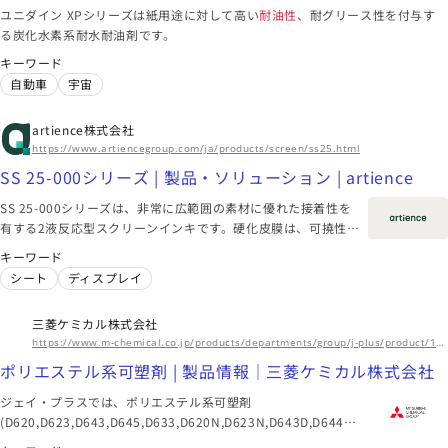
ユニダイン XPシリーズは紙用途に対して高い
耐油性
、耐グリース性を付与す
る炭化水素系耐水耐油剤です。
大阪府
キーワード
自動車
宇宙
ダイキン工業株式会社
ユニダイン XPシリーズ （紙用炭化水素系撥水剤） | フッ素化
artience株式会社
学 | ダイキン工業株式会社
パワートレイン | フッ素化学 | ダイキン工業株式会社
https://www.artiencegroup.com/ja/products/screen/ss25.html
パワートレイン | フッ素化学 | ダイキン工業株式会社
SS 25-000シリーズ | 製品・ソリューション | artience
エンジン
宇宙
オイル
SS 25-000シリーズは、非常に広範囲の素材に優れた接着性を
有する2液反応型スクリーンインキです。硬化皮膜は、可撓性、
海外拠点
耐衝撃性、耐薬品性、
耐油性
、耐溶剤性、光沢等に優れます。
アジア、北米、ヨーロッパ、中南米、中東、オセアニア、アフ
キーワード
リカ
シート
ディスプレイ
このメーカーに絞り込む（11）
三菱ケミカル株式会社
https://www.m-chemical.co.jp/products/departments/group/j-plus/product/1199901_6902.html
ポリエステル系可塑剤 | 製品情報｜三菱ケミカル株式会社
ジェイ・プラスでは、ポリエステル系可塑剤
(D620,D623,D643,D645,D633,D620N,D623N,D643D,D6440A,D671N)
を取り扱っています。