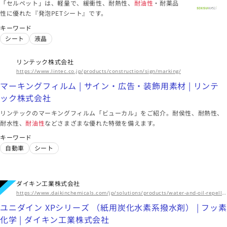
「セルペット」は、軽量で、緩衝性、耐熱性、
耐油性
・耐薬品
式会社ダイセル
プラクセル FM3｜カプロラクトン誘導体｜スマートSBU｜株
性に優れた『発泡PETシート』です。
式会社ダイセル
プラクセル FM2D｜カプロラクトン誘導体｜スマートSBU｜株
キーワード
式会社ダイセル
シート
フィルム
コーティング
シート
液晶
海外拠点
リンテック株式会社
アジア、北米、欧州
https://www.lintec.co.jp/products/construction/sign/marking/
このメーカーに絞り込む（17）
マーキングフィルム | サイン・広告・装飾用素材 | リンテ
ック株式会社
東京都
リンテックのマーキングフィルム「ビューカル」をご紹介。耐侯性、耐熱性、
耐水性、
耐油性
などさまざまな優れた特徴を備えます。
三菱ケミカル株式会社
キーワード
ポリエステル系可塑剤 | 製品情報｜三菱ケミカル株式会社
自動車
シート
塩化ビニル樹脂コンパウンド ビニカ™ / Vinika™ | 製品情報｜
三菱ケミカル株式会社
オレフィン系動的架橋エラストマー トレックスプレーン™/
Trexprene™ TPV | 製品情報｜三菱ケミカル株式会社
エンジン
ガスケット
家電
ダイキン工業株式会社
https://www.daikinchemicals.com/jp/solutions/products/water-and-oil-repellents/unidyne-hydrocarbon-based-paper.html
海外拠点
ユニダイン XPシリーズ （紙用炭化水素系撥水剤） | フッ素
アジア・大洋州、北米、欧州・中東、中南米、アフリカ
化学 | ダイキン工業株式会社
このメーカーに絞り込む（14）