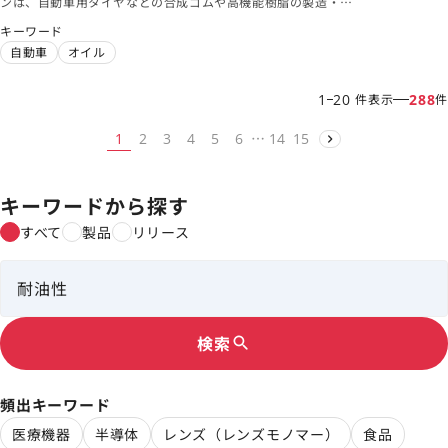
ンは、自動車用タイヤなどの合成ゴムや高機能樹脂の製造・開
発を中心に事業を行う化学メーカーです。世界に誇り得る独創
キーワード
的技術により、地球環境と人類の繁栄に貢献してまいります。
自動車
オイル
1
20
288
件表示
件
…
1
2
3
4
5
6
14
15
キーワードから探す
すべて
製品
リリース
検索
search
頻出キーワード
医療機器
半導体
レンズ（レンズモノマー）
食品