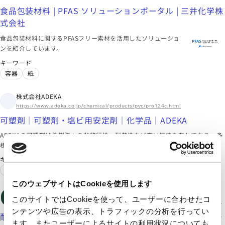
食品包装材料 | PFAS ソリューションポータル | 三井化学株
式会社
食品包装材料に関するPFASフリー素材を活用したソリューショ
ンを紹介しています。
キーワード
容器
紙
株式会社ADEKA
https://www.adeka.co.jp/chemical/products/pvc/pro124c.html
可塑剤｜可塑剤・塩ビ用安定剤｜化学品｜ADEKA
ADEKAの可塑剤は他樹脂への非移行性、耐熱性など高い機能を有しており、多
様な用途ニーズに対応可能な充実したラインアップを実現しています。
キーワード
自動車
シート
このウェブサイトはCookieを使用します
artience株式会社
このサイトではCookieを使って、ユーザーに合わせたコ
https://www.artiencegroup.com/ja/products/laminate-adhesive/industries/yellowing-resistant.html
ンテンツや広告の表示、トラフィックの分析を行ってい
耐黄変ドライラミネート接着剤 TM-7011 | 製品・ソリュー
ます。またユーザーによるサイトの利用状況についても