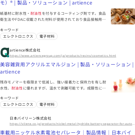
モ）® | 製品・ソリューション | artience
紙基材に耐水性・
耐油性
を付与するコーティング剤です。食品
衛生法やFDAに収載された材料が使用されており食品接触用途
にも適用可能、またフッ素系材料や溶剤を使用しておらず環境
キーワード
にも優しい製品です。
エレクトロニクス
電子材料
artience株式会社
https://www.artiencegroup.com/ja/products/resins/cosmetics.html
美容雑貨用アクリルエマルジョン | 製品・ソリューション |
artience
残存モノマーを極限まで低減し、強い接着力と保持力を有し耐
水性、
耐油性
に優れますが、温水で剥離可能です。成膜性に優
れ、傷つきにくく、顔料分散性や凍結安定性が良好です。
キーワード
エレクトロニクス
電子材料
日本バイリーン株式会社
https://vilene.co.jp/products/nickel-metal-hydride-battery-separator-for-automotive-use/
車載用ニッケル水素電池セパレータ｜製品情報｜日本バイ