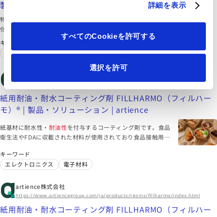
製品情報｜日本バイリーン株式会社
詳細を表示
特長 多層構造により高いろ過性能を維持しつつ、小型化・軽量
化を実現 耐熱・
耐油性
に優れ、過酷な車両環境下でも安定した
すべてのCookieを許可する
性能を発揮 多様な繊維設計により、用途に応じた性能調整が可
キーワード
能
自動車
オイル
選択を許可
artience株式会社
https://www.artiencegroup.com/ja/products/resins/fillharmo/
紙用耐油・耐水コーティング剤 FILLHARMO（フィルハー
モ）® | 製品・ソリューション | artience
紙基材に耐水性・
耐油性
を付与するコーティング剤です。食品
衛生法やFDAに収載された材料が使用されており食品接触用途
にも適用可能、またフッ素系材料や溶剤を使用しておらず環境
キーワード
にも優しい製品です。
エレクトロニクス
電子材料
artience株式会社
https://www.artiencegroup.com/ja/products/resins/fillharmo/index.html
紙用耐油・耐水コーティング剤 FILLHARMO（フィルハー