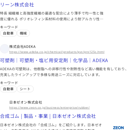
リーン株式会社
特長 細繊維と高強度繊維の最適な配合により薄手で均一性と強
度に優れる ポリオレフィン系材料の使用により耐アルカリ性に
優れる 複数の親水化処理技術を有し、スルホン化処理では自己
キーワード
放電抑制機能を付与できる
自動車
機械
株式会社ADEKA
https://www.adeka.co.jp/chemical/products/pvc/pro125c.html
可塑剤｜可塑剤・塩ビ用安定剤｜化学品｜ADEKA
ADEKAの可塑剤は、他樹脂への非移行性や耐熱性など高い機能を有しており、
充実したラインアップで多様な用途ニーズに対応しています。
キーワード
自動車
シート
日本ゼオン株式会社
https://www.zeon.co.jp/business/enterprise/rubber/
合成ゴム | 製品・事業 | 日本ゼオン株式会社
日本ゼオン株式会社の「合成ゴム」をご紹介します。日本ゼオ