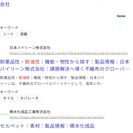
アジア、北米、ヨーロッパ、中南米
会社
このメーカーに絞り込む（28）
キーワード
東京都
シート
容器
三井化学株式会社
食品包装材料 | PFAS ソリューションポータル | 三井化学株式
日本バイリーン株式会社
会社
高機能水系コーティング材によるサステナブル包装への貢献｜
https://vilene.co.jp/products/category/feature/chemical-and-oil-resistance/
ケミパール®/ユニストール®｜三井化学
特性｜ケミパール®/ユニストール®｜三井化学
耐薬品性・
耐油性
｜機能・物性から探す｜製品情報｜日本
バイリーン株式会社｜課題解決へ導く不織布のグローバル
電解液
薄膜
繊維
パートナー
耐薬品性・
耐油性
｜機能・物性から探す｜製品情報｜日本バイ
海外拠点
リーンは、不織布のグローバルパートナーとして、長年にわた
東アジア、東南アジア、南アジア、北米、欧州、中南米
り積み重ねた技術で課題解決に貢献。高機能・高品質な不織布
キーワード
ソリューションで快適な未来を支えます。
このメーカーに絞り込む（18）
オイル
セパレータ
積水化成品工業株式会社
大阪府
https://www.sekisuikasei.com/jp/products/materials/celpet/
株式会社ダイセル
セルペット｜素材｜製品情報｜積水化成品
プラクセル FM5L｜カプロラクトン誘導体｜スマートSBU｜株