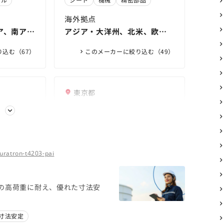
式会社
海外拠点
ア、南アジ
アジア・大洋州、北米、欧
南米
州・中東、中南米、アフリカ
込む（67）
このメーカーに絞り込む（49）
東京都
式会社
三菱ガス化学株式会社
る
明樹脂 フ
熱可塑性ポリカーボネート樹脂/
学工業｜高
明樹脂 フ
織物プリプレグ | 事業・製品 | 三
反応性グレードRX-Uシリーズ
ンパニー
学工業｜高
・ゴールド
菱ガス化学株式会社
（メタクリル基型） | 事業・製品
変性PPE樹脂「ユピエース」「レ
uratron-t4203-pai
ンパニー
 積水化学工
| 三菱ガス化学株式会社
マロイ」 | 事業・製品 | 三菱ガス
スプレイ
シート
3Dプリンタ
OA機器
化学株式会社
海外拠点
温下での高荷重に耐え、優れた寸法安
州（北
アジア、北米・中南米、欧州・
中東
寸法安定
込む（16）
このメーカーに絞り込む（10）