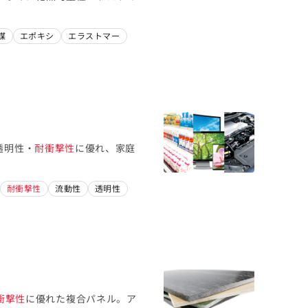
媒
エポキシ
エラストマー
透明性・
耐衝撃性
に優れ、家庭
耐衝撃性
流動性
透明性
衝撃性
に優れた複合パネル。ア