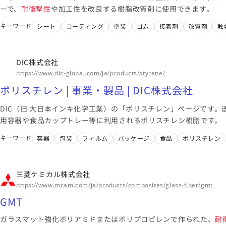
ーで、
耐衝撃性
や加工性を改良する樹脂改質剤に使用できます。
キーワード
シート
コーティング
塗装
ゴム
接着剤
改質剤
触
DIC株式会社
https://www.dic-global.com/ja/products/styrene/
ポリスチレン | 事業・製品 | DIC株式会社
DIC（旧 大日本インキ化学工業）の「ポリスチレン」ページです。
用容器や食品カップトレー等に利用されるポリスチレン樹脂です。
キーワード
容器
包装
フィルム
パッケージ
食品
ポリスチレン
三菱ケミカル株式会社
https://www.mcam.com/ja/products/composites/glass-fiber/gmt
GMT
ガラスマット強化ポリアミドまたはポリプロピレンで作られた、
耐