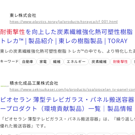
東レ株式会社
https://www.plastics.toray/ja/products/torayca/cf_001.html
耐衝撃性
を向上した炭素繊維強化熱可塑性樹脂（C
トレカ™ | 製品紹介 | 東レの樹脂製品 | TORAY
東レの炭素繊維強化熱可塑性樹脂 トレカ™の中でも、より特化した
キーワード
自動車
家電
繊維
エネルギー
炭素繊維
耐衝撃性
積水化成品工業株式会社
https://www.sekisuikasei.com/jp/products/ssp/piocelan_tv-panel-con
ピオセラン 薄型テレビガラス・パネル搬送容
ープロダクト（環境貢献製品）一覧｜製品情報
「ピオセラン 薄型テレビガラス・パネル搬送容器」は、『繰り返し
優れた搬送容器』です。