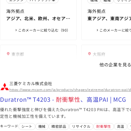
能グレード | 旭化成 エンプラ総
井化学株式会社
オイル
合情報サイト
海外拠点
海外拠点
アジア、北米、欧州、オセアニ
東アジア、東南アジ
ア
ア、北米、欧州、中
このメーカーに絞り込む（90）
このメーカーに絞り
東京都
大阪府
住友ベークライト株式会
積水化学工業株
他の企業を見
社
UTG向け
耐衝撃性
高透
ォトレック™｜積水化
UTG向け
耐衝撃性
高透
ABS樹脂プレート タフエース |
三菱ケミカル株式会社
機能プラスチックスカ
ォトレック™｜積水化
エスロン ＨＩパイプ
住友ベークライト株式会社
ポリカーボネート樹脂プレート
https://www.mcam.com/ja/products/shapes/extreme/duratron-pai/d
機能プラスチックスカ
＋ | キーワード検索 |
ポリカナミ | 住友ベークライト株
ポリカーボネート折板 ポリカナ
スマートフォン
ディ
Duratron™ T4203 -
耐衝撃性
、高温PAI | MCG
業株式会社
式会社
ミ折板熱線カットグレード | 住友
エレクトロニクス
シート
エレクトロニクス
海外拠点
ベークライト株式会社
優れた衝撃強度と伸びを備えたDuratron™ T4203 PAIは、高
回路
亜細亜・大洋州、米
定性と機械加工性を備えています。
海外拠点
米・中南米）、欧州
アジア、北米、ヨーロッパ
キーワード
シート
機械
精密部品
リサイクル
耐衝撃性
高温
このメーカーに絞り