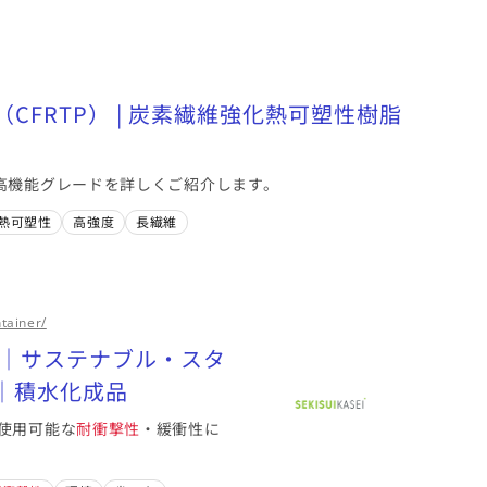
FRTP） | 炭素繊維強化熱可塑性樹脂
高機能グレードを詳しくご紹介します。
熱可塑性
高強度
長繊維
tainer/
器｜サステナブル・スタ
｜積水化成品
使用可能な
耐衝撃性
・緩衝性に