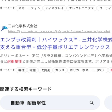
脂です。
キーワード
スマートフォン
ディスプレイ
エレクトロニクス
コーティ
三井化学株式会社
https://jp.mitsuichemicals.com/jp/special/hi-wax/case-study/enpla/
エンプラ改質剤｜ハイワックス™ - 三井化学株
支える重合型・低分子量ポリエチレンワックス
ポリカーボネート（PC）/ガラス繊維、コンパウンドに三井化学株
ると
耐衝撃性
と剛性が向上し耐衝撃性改善に役立ちます。ポリアミド
ンドに添加するとより離型性が向上し色味も安定します。
キーワード
機械
繊維
改質剤
ガラス
ポリカーボネート（PC）
関連する検索キーワード
自動車 耐衝撃性