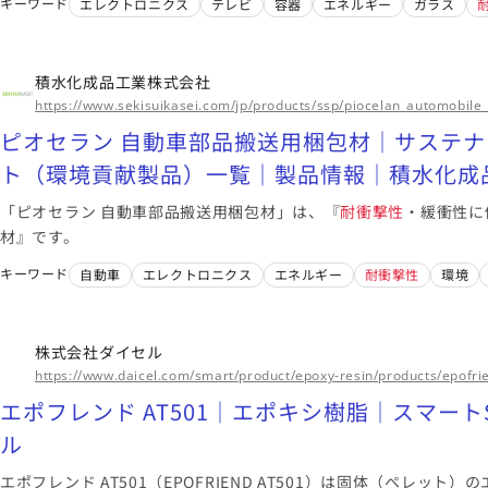
キーワード
エレクトロニクス
テレビ
容器
エネルギー
ガラス
積水化成品工業株式会社
https://www.sekisuikasei.com/jp/products/ssp/piocelan_automobile_
ピオセラン 自動車部品搬送用梱包材｜サステ
ト（環境貢献製品）一覧｜製品情報｜積水化成
「ピオセラン 自動車部品搬送用梱包材」は、『
耐衝撃性
・緩衝性に
材』です。
キーワード
自動車
エレクトロニクス
エネルギー
耐衝撃性
環境
株式会社ダイセル
https://www.daicel.com/smart/product/epoxy-resin/products/epofri
エポフレンド AT501｜エポキシ樹脂｜スマー
ル
エポフレンド AT501（EPOFRIEND AT501）は固体（ペレッ