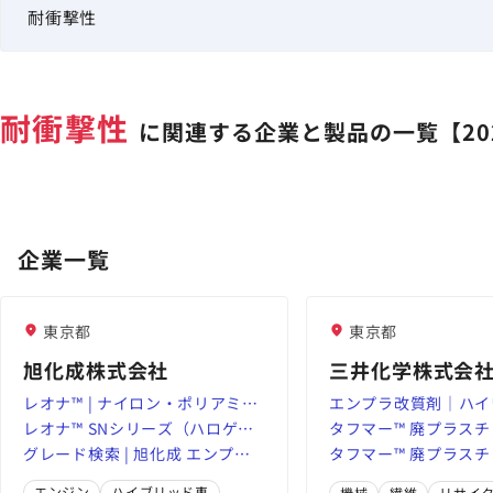
耐衝撃性
に関連する企業と製品の一覧【20
企業一覧
東京都
東京都
旭化成株式会社
三井化学株式会
レオナ™ | ナイロン・ポリアミド
エンプラ改質剤｜ハイ
樹脂 | 用途提案 | 旭化成 エンプラ
レオナ™ SNシリーズ（ハロゲン
- 三井化学株式会社｜
タフマー™ 廃プラス
総合情報サイト
フリー・難燃） | ポリアミド樹
グレード検索 | 旭化成 エンプラ
を支える重合型・低分
ィラー複合樹脂の物性
タフマー™ 廃プラス
脂・ナイロン樹脂 レオナ™ | 高機
総合情報サイト
エチレンワックス
井化学株式会社
ィラー複合樹脂の物性
エンジン
ハイブリッド車
機械
繊維
リサイ