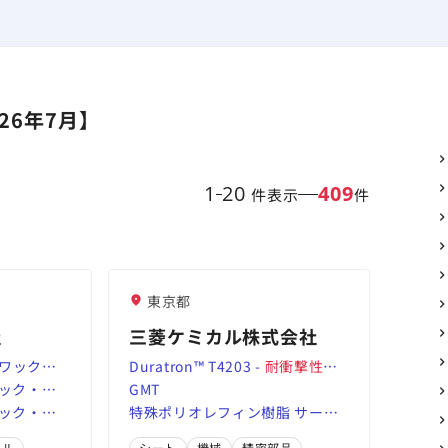
26年7月】
1
20
409
件表示
件
東京都
社
三菱ケミカル株式会社
ワックス™
Duratron™ T4203 -
耐衝撃性
、
幅広い製品
チック・フ
高温PAI | MCG
GMT
子量ポリ
改善｜三
チック・フ
特殊ポリオレフィン樹脂 サーフ
改善｜三
レン | 製品情報｜三菱ケミカル株
クル
シート
機械
精密部品