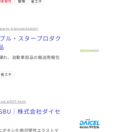
耐衝撃性
環境
省エネ
parts-transportation/
ナブル・スタープロダク
品
優れ、自動車部品の搬送用梱包
省エネ
end-at501.html
トSBU｜株式会社ダイセ
ト）のエポキシ化熱可塑性エラストマ