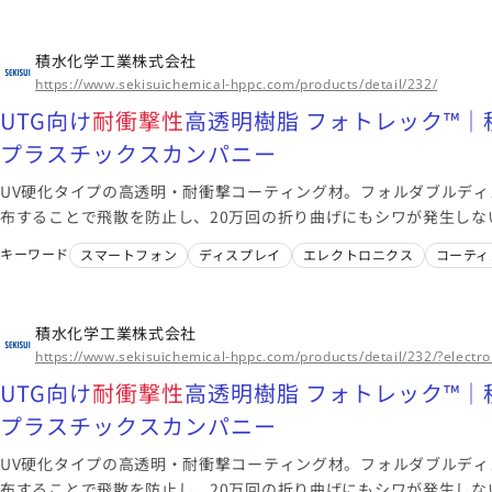
このメーカーに絞り込む（39）
積水化学工業株式会社
https://www.sekisuichemical-hppc.com/products/detail/232/
UTG向け
耐衝撃性
高透明樹脂 フォトレック™
プラスチックスカンパニー
UV硬化タイプの高透明・耐衝撃コーティング材。フォルダブルディ
布することで飛散を防止し、20万回の折り曲げにもシワが発生しな
脂です。
キーワード
スマートフォン
ディスプレイ
エレクトロニクス
コーティ
積水化学工業株式会社
https://www.sekisuichemical-hppc.com/products/detail/232/?electro
UTG向け
耐衝撃性
高透明樹脂 フォトレック™
プラスチックスカンパニー
UV硬化タイプの高透明・耐衝撃コーティング材。フォルダブルディ
布することで飛散を防止し、20万回の折り曲げにもシワが発生しな