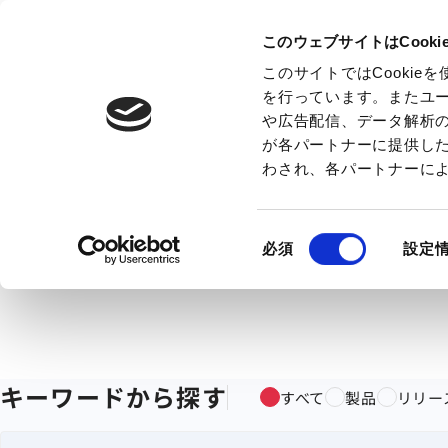
このウェブサイトはCook
このサイトではCooki
を行っています。またユ
や広告配信、データ解析
が各パートナーに提供し
わされ、各パートナーに
同
必須
設定
意
の
選
択
キーワードから探す
すべて
製品
リリー