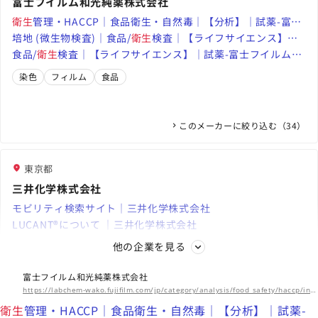
富士フイルム和光純薬株式会社
衛生
管理・HACCP｜食品衛生・自然毒｜【分析】｜試薬-富士
フイルム和光純薬
培地 (微生物検査)｜食品/
衛生
検査｜【ライフサイエンス】｜
試薬-富士フイルム和光純薬
食品/
衛生
検査｜【ライフサイエンス】｜試薬-富士フイルム和
光純薬
染色
フィルム
食品
このメーカーに絞り込む（34）
東京都
三井化学株式会社
モビリティ検索サイト｜三井化学株式会社
LUCANT®について ｜三井化学株式会社
LUCANT® 物性改善に寄与する高機能炭化水素系合成油 ｜三井
他の企業を見る
化学株式会社
オイル
シート
センサー
富士フイルム和光純薬株式会社
海外拠点
https://labchem-wako.fujifilm.com/jp/category/analysis/food_safety/haccp/index.html
東アジア、東南アジア、南アジア、北米、欧州、中南米
衛生
管理・HACCP｜食品衛生・自然毒｜【分析】｜試薬-