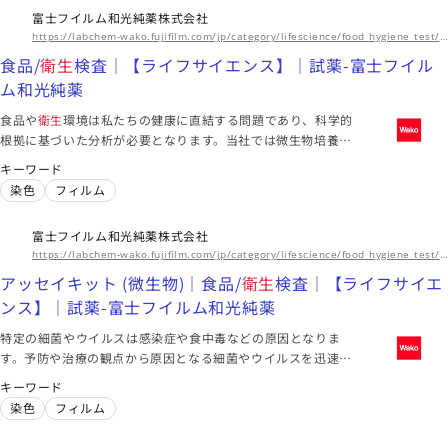
富士フイルム和光純薬株式会社
https://labchem-wako.fujifilm.com/jp/category/lifescience/food_hygiene_test/index.html
食品/
衛生
検査｜【ライフサイエンス】｜試薬-富士フイル
ム和光純薬
食品や
衛生
環境は私たちの健康に直結する問題であり、科学的
根拠に基づいた分析が必要となります。当社では微生物培養用
培地やGMO検知試薬、微生物検出プローブなど私たちの健康を
キーワード
支える製品をラインアップしております。
染色
フィルム
富士フイルム和光純薬株式会社
https://labchem-wako.fujifilm.com/jp/category/lifescience/food_hygiene_test/bacteria_and_virus_test/index.html
アッセイキット (微生物)｜食品/
衛生
検査｜【ライフサイエ
ンス】｜試薬-富士フイルム和光純薬
特定の細菌やウイルスは感染症や食中毒などの原因となりま
す。予防や治療の観点から原因となる細菌やウイルスを迅速に
検出・同定することが必要です。当社では試験研究用の細菌・
キーワード
ウイルス検出キットや細菌の増殖・バイオフィルム形成を評価
染色
フィルム
するアッセイキットを取り扱っております。