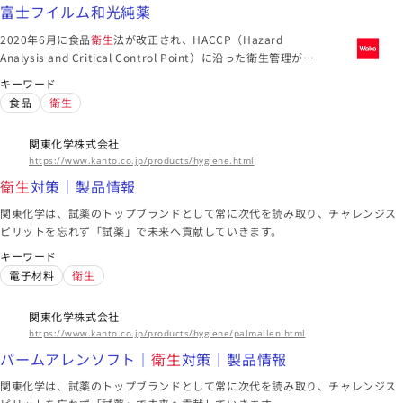
富士フイルム和光純薬
このメーカーに絞り込む（11）
2020年6月に食品
衛生
法が改正され、HACCP（Hazard
Analysis and Critical Control Point）に沿った衛生管理が制
東京都
度化されました。施行から1年間の経過措置期間を経て、2021
キーワード
日本バイリーン株式会社
年6月1日よりHACCPに沿った衛生管理が義務化されています。
食品
衛生
原則として、全ての食品等事業者（食品の製造・加工、調理、
プラスター剤用基布｜製品情報｜日本バイリーン株式会社
販売等）にHACCPに沿った衛生管理の実施が義務付けられま
食品包装材｜製品情報｜日本バイリーン株式会社
関東化学株式会社
す。当社で取り扱っている、食の安全管理に役立つ製品をご紹
食品包装材｜製品情報｜日本バイリーン株式会社
https://www.kanto.co.jp/products/hygiene.html
介します。
衛生
対策｜製品情報
機械
アパレル
生活用品
関東化学は、試薬のトップブランドとして常に次代を読み取り、チャレンジス
海外拠点
ピリットを忘れず「試薬」で未来へ貢献していきます。
アジア、ヨーロッパ、北米
キーワード
このメーカーに絞り込む（10）
電子材料
衛生
関東化学株式会社
東京都
https://www.kanto.co.jp/products/hygiene/palmallen.html
関東化学株式会社
パームアレンソフト｜
衛生
対策｜製品情報
衛生
対策｜製品情報
関東化学は、試薬のトップブランドとして常に次代を読み取り、チャレンジス
パームアレンソフト｜
衛生
対策｜製品情報