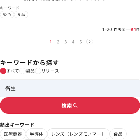
ぞれに課題が残っていました。蛍光プローブを用いた検出は、
キーワード
微生物を迅速に検出できるだけでなく、細胞膜の透過性などを
染色
食品
反映することで生菌/死菌を区別することができます。
1
20
94
件表示
件
1
2
3
4
5
キーワードから探す
すべて
製品
リリース
検索
search
頻出キーワード
医療機器
半導体
レンズ（レンズモノマー）
食品