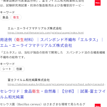
「無承認無許可医薬品分析」。富士フイルム和光純薬株式会社
は、試験研究用試薬・抗体の製造販売および各種受託サービス
を行っています。先端技術の研究から、ライフサイエンス関
キーワード
連、有機合成用や環境測定用試薬まで、幅広い分野で多種多様
食品
衛生
なニーズに応えています。
エム・エーライフマテリアルズ株式会社
https://www.malifematerials.com/jp/eltas/usage/index.html
用途例（
衛生
材料）｜スパンボンド不織布「エルタス」｜
エム・エーライフマテリアルズ株式会社
「エルタス」は、当社が独自の技術で開発した スパンボンド法の合繊長繊維
不織布の総称です。
キーワード
シート
包装
富士フイルム和光純薬株式会社
https://labchem-wako.fujifilm.com/jp/category/analysis/food_safety/cereulide/index.html
セレウリド｜食品
衛生
・自然毒｜【分析】｜試薬-富士フイ
ルム和光純薬
セレウス菌（Bacillus cereus）はさまざまな環境で見られるグ