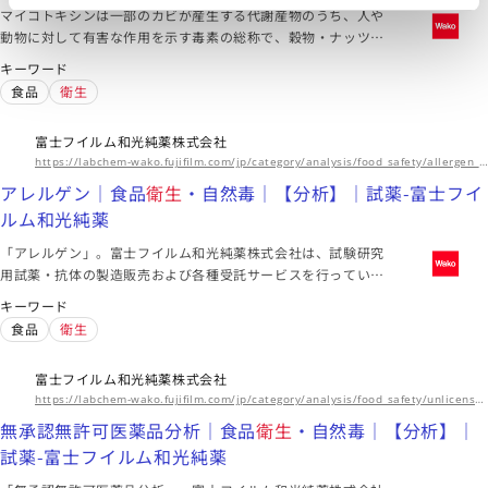
マイコトキシンは一部のカビが産生する代謝産物のうち、人や
動物に対して有害な作用を示す毒素の総称で、穀物・ナッツ
類・香辛料や果物など多岐の食品類で確認されています。 日本
キーワード
では食品について総アフラトキシン(アフラトキシン
食品
衛生
B1,B2,G1,G2の総和)、アフラトキシンM1、パツリン、デオキ
シニバレノール、飼料についてアフラトキシンB1、デオキシニ
富士フイルム和光純薬株式会社
バレノール､ゼアラレノンの基準値が設定され、海外でも他のマ
https://labchem-wako.fujifilm.com/jp/category/analysis/food_safety/allergen_a/index.html
イコトキシンについて規制値が設定されています。 当社ではマ
イコトキシン検査にご使用いただける標準品、前処理カラム、
アレルゲン｜食品
衛生
・自然毒｜【分析】｜試薬-富士フイ
簡易検査キット類を取り揃えています。
ルム和光純薬
「アレルゲン」。富士フイルム和光純薬株式会社は、試験研究
用試薬・抗体の製造販売および各種受託サービスを行っていま
す。先端技術の研究から、ライフサイエンス関連、有機合成用
キーワード
や環境測定用試薬まで、幅広い分野で多種多様なニーズに応え
食品
衛生
ています。
富士フイルム和光純薬株式会社
https://labchem-wako.fujifilm.com/jp/category/analysis/food_safety/unlicensed_drug/index.html
無承認無許可医薬品分析｜食品
衛生
・自然毒｜【分析】｜
試薬-富士フイルム和光純薬