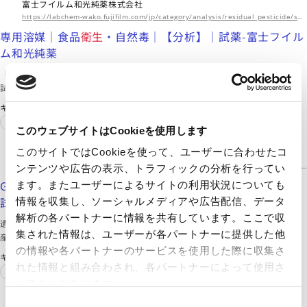
富士フイルム和光純薬株式会社
https://labchem-wako.fujifilm.com/jp/category/analysis/residual_pesticide/solvent_a1/index.html
専用溶媒｜食品
衛生
・自然毒｜【分析】｜試薬-富士フイル
ム和光純薬
「専用溶媒」。富士フイルム和光純薬株式会社は、試験研究用
試薬・抗体の製造販売および各種受託サービスを行っていま
す。先端技術の研究から、ライフサイエンス関連、有機合成用
キーワード
や環境測定用試薬まで、幅広い分野で多種多様なニーズに応え
食品
衛生
ています。
このウェブサイトはCookieを使用します
このサイトではCookieを使って、ユーザーに合わせたコ
富士フイルム和光純薬株式会社
https://labchem-wako.fujifilm.com/jp/category/lifescience/food_hygiene_test/gmo_detection/index.html
ンテンツや広告の表示、トラフィックの分析を行ってい
GMO検知試薬｜食品/
衛生
検査｜【ライフサイエンス】｜
ます。またユーザーによるサイトの利用状況についても
試薬-富士フイルム和光純薬
情報を収集し、ソーシャルメディアや広告配信、データ
解析の各パートナーに情報を共有しています。ここで収
遺伝子組換え生物 (GMO: Genetically modified organism)の
集された情報は、ユーザーが各パートナーに提供した他
産業利用として、有用な形質を農作物に導入した遺伝子組換え
作物が挙げられます。当社では農林水産省、消費者庁および厚
の情報や各パートナーのサービスを使用した際に収集さ
キーワード
生労働省が発表した検査方法に準拠するニッポンジーンのGMO
れた情報と組み合わされ、各パートナーによって使用さ
食品
衛生
検知試薬を取り扱っております。
れることがあります。
エア・ウォーター株式会社
同