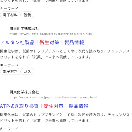
ピリットを忘れず「試薬」で未来へ貢献していきます。
アルタン社製品｜
衛生
対策｜製品情報
キーワード
電子材料
ガス
包装
電子材料
包装
海外拠点
関東化学株式会社
アジア、北米、欧州
https://www.kanto.co.jp/products/hygiene/altan.html
このメーカーに絞り込む（7）
アルタン社製品｜
衛生
対策｜製品情報
関東化学は、試薬のトップブランドとして常に次代を読み取り、チャレンジス
ピリットを忘れず「試薬」で未来へ貢献していきます。
東京都
キーワード
リンテック株式会社
電子材料
ガス
食品業界に最適なラベル素材 │ ラベル・シール素材はリンテ
ックのLivastaリバスタ
食品の安全性に貢献するラベル素材 │ ラベル・シール素材は
リンテックのLivastaリバスタ
リターナブルラベル素材(フィルム基材)アルカリ温水洗浄タイ
関東化学株式会社
プ │ ラベル・シール素材はリンテックのLivastaリバスタ
https://www.kanto.co.jp/products/hygiene/atp_test.html
オイル
タイヤ
容器
ATP拭き取り検査｜
衛生
対策｜製品情報
海外拠点
関東化学は、試薬のトップブランドとして常に次代を読み取り、チャレンジス
東アジア、東南アジア・インド、北米、欧州
ピリットを忘れず「試薬」で未来へ貢献していきます。
このメーカーに絞り込む（7）
キーワード