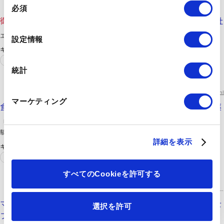
https://www.awi.co.jp/ja/business/medical/hygienic.html
必須
意
衛生
材料 | 医療事業 | 事業紹介 | エア・ウォーター株式会社
の
選
エア・ウォーター株式会社の
衛生
材料をご覧いただけます。
設定情報
択
キーワード
エネルギー
ガス
統計
富士フイルム和光純薬株式会社
https://labchem-wako.fujifilm.com/jp/category/analysis/food_safety/index.html
マーケティング
食品
衛生
・自然毒｜【分析】｜試薬-富士フイルム和光純薬
「食品
衛生
・自然毒」。富士フイルム和光純薬株式会社は、試
験研究用試薬・抗体の製造販売および各種受託サービスを行っ
ています。先端技術の研究から、ライフサイエンス関連、有機
詳細を表示
キーワード
合成用や環境測定用試薬まで、幅広い分野で多種多様なニーズ
食品
衛生
に応えています。
すべてのCookieを許可する
富士フイルム和光純薬株式会社
https://labchem-wako.fujifilm.com/jp/category/analysis/food_safety/mycotoxin/index.html
マイコトキシン｜食品
衛生
・自然毒｜【分析】｜試薬-富士
選択を許可
フイルム和光純薬