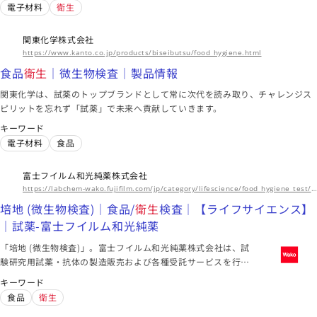
電子材料
衛生
東京都
関東化学株式会社
artience株式会社
https://www.kanto.co.jp/products/biseibutsu/food_hygiene.html
可食性インキ | 製品・ソリューション | artience
食品
衛生
｜微生物検査｜製品情報
リキッドマスターバッチ | 製品・ソリューション | artience
関東化学は、試薬のトップブランドとして常に次代を読み取り、チャレンジス
ノンブリード紫外線遮断マスターバッチ | 製品・ソリューショ
ピリットを忘れず「試薬」で未来へ貢献していきます。
ン | artience
シート
エレクトロニクス
機械
キーワード
電子材料
食品
海外拠点
アジア、北米、ヨーロッパ、中南米
富士フイルム和光純薬株式会社
このメーカーに絞り込む（5）
https://labchem-wako.fujifilm.com/jp/category/lifescience/food_hygiene_test/microbiology/index.html
培地 (微生物検査)｜食品/
衛生
検査｜【ライフサイエンス】
｜試薬-富士フイルム和光純薬
「培地 (微生物検査)」。富士フイルム和光純薬株式会社は、試
験研究用試薬・抗体の製造販売および各種受託サービスを行っ
ています。先端技術の研究から、ライフサイエンス関連、有機
キーワード
合成用や環境測定用試薬まで、幅広い分野で多種多様なニーズ
食品
衛生
に応えています。