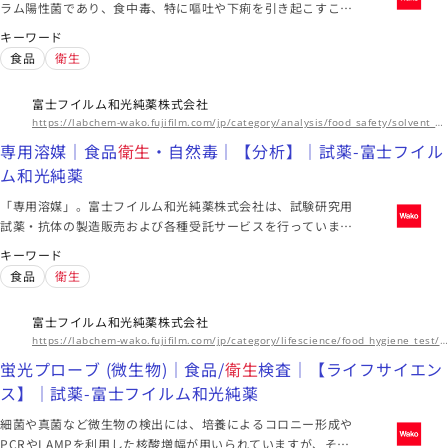
ラム陽性菌であり、食中毒、特に嘔吐や下痢を引き起こすこと
がよくあります。北米や北欧では下痢型が多く、嘔吐型は主に
キーワード
日本や英国で発生します。セレウス菌が関連する食中毒の嘔吐
食品
衛生
性毒素はセレウス菌の培養液から分離され、セレウリドと呼ば
れています。セレウリドは耐熱性があり、食品加工中に分解し
富士フイルム和光純薬株式会社
ません。
https://labchem-wako.fujifilm.com/jp/category/analysis/food_safety/solvent_a4/index.html
専用溶媒｜食品
衛生
・自然毒｜【分析】｜試薬-富士フイル
ム和光純薬
「専用溶媒」。富士フイルム和光純薬株式会社は、試験研究用
試薬・抗体の製造販売および各種受託サービスを行っていま
す。先端技術の研究から、ライフサイエンス関連、有機合成用
キーワード
や環境測定用試薬まで、幅広い分野で多種多様なニーズに応え
食品
衛生
ています。
富士フイルム和光純薬株式会社
https://labchem-wako.fujifilm.com/jp/category/lifescience/food_hygiene_test/fluorescent_probe_microorganism/index.html
蛍光プローブ (微生物)｜食品/
衛生
検査｜【ライフサイエン
ス】｜試薬-富士フイルム和光純薬
細菌や真菌など微生物の検出には、培養によるコロニー形成や
PCRやLAMPを利用した核酸増幅が用いられていますが、それ