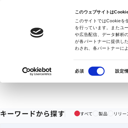
このウェブサイトはCook
このサイトではCooki
を行っています。またユ
や広告配信、データ解析
が各パートナーに提供し
わされ、各パートナーに
同
必須
設定
意
の
選
択
キーワードから探す
すべて
製品
リリー