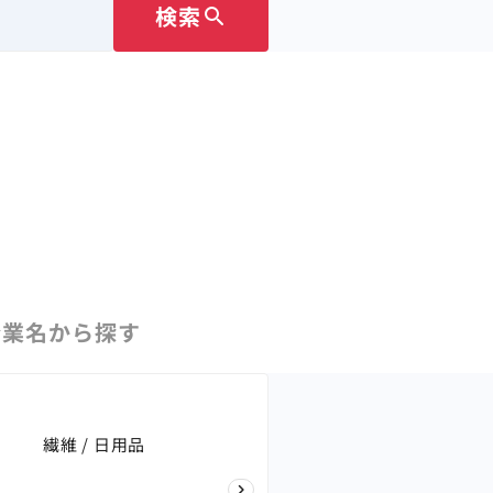
検索
search
企業名
から探す
繊維 / 日用品